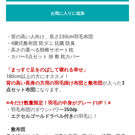
お気に入りに追加
・背の高い人向け、長さ230cm羽毛布団
・4層式敷布団 防ダニ 抗菌 防臭
・高さの選べる頸椎サポート枕
・カバー3点セット 掛 敷 枕カバー
「まっすぐ足をのばして寝れる幸せ」
180cm以上の方にオススメ！
背の高い長身の方用の羽毛掛け布団と敷布団
が入った
3
点セット布団
になります。
※今だけ数量限定！羽毛の中身がグレードUP！※
・羽毛布団のダウンパワー
350dp
・
エクセルゴールドラベル付き
の羽毛に！
・
敷布団