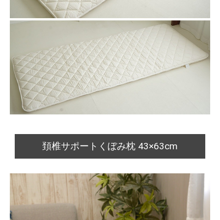
頚椎サポートくぼみ枕 43×63cm