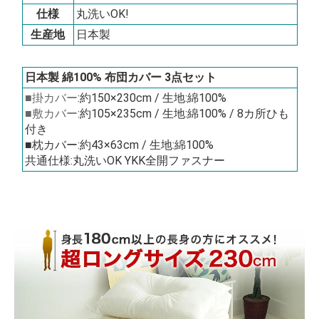
仕様
丸洗いOK!
生産地
日本製
日本製 綿100% 布団カバー 3点セット
■掛カバー
:約150×230cm / 生地:綿100%
■敷カバー
:約105×235cm / 生地:綿100% / 8カ所ひも
付き
■枕カバー:約43×63cm / 生地:綿100%
共通仕様:丸洗いOK YKK全開ファスナー