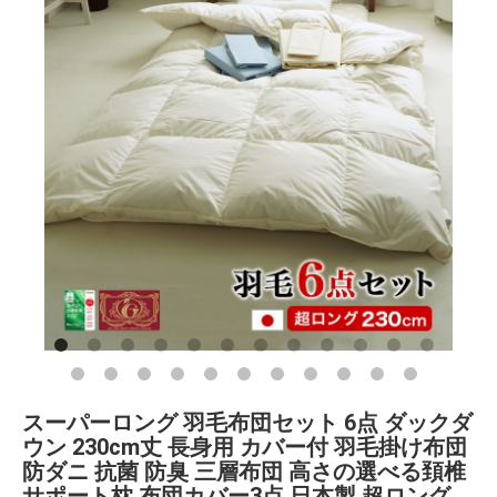
スーパーロング 羽毛布団セット 6点 ダックダ
ウン 230cm丈 長身用 カバー付 羽毛掛け布団
防ダニ 抗菌 防臭 三層布団 高さの選べる頚椎
サポート枕 布団カバー3点 日本製 超ロング