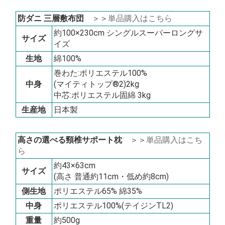
防ダニ 三層敷布団
＞＞
単品購入はこちら
約100×230cm シングルスーパーロングサ
サイズ
イズ
生地
綿100%
巻わた:ポリエステル100%
中身
(マイティトップ®2)2kg
中芯:ポリエステル固綿 3kg
生産地
日本製
高さの選べる頸椎サポート枕
＞＞
単品購入はこち
ら
約43×63cm
サイズ
(高さ 普通約11cm・低め約8cm)
側生地
ポリエステル65% 綿35%
中身
ポリエステル100%(テイジンTL2)
重量
約500g