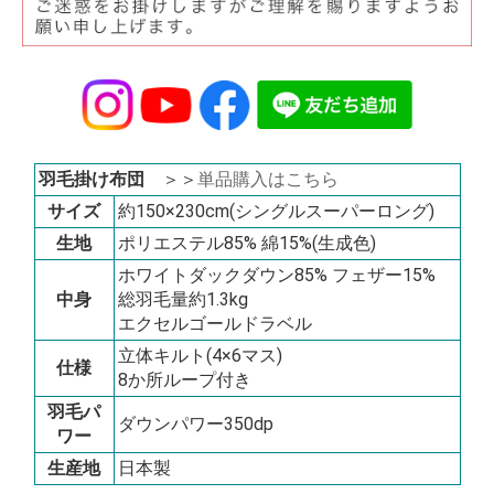
羽毛掛け布団
＞＞
単品購入はこちら
サイズ
約150×230cm(シングルスーパーロング)
生地
ポリエステル85% 綿15%(生成色)
ホワイトダックダウン85% フェザー15%
中身
総羽毛量約1.3kg
エクセルゴールドラベル
立体キルト(4×6マス)
仕様
8か所ループ付き
羽毛パ
ダウンパワー350dp
ワー
生産地
日本製