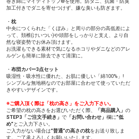
巻き綿にマイティトップ®を使用。防ダニ、抗菌・防臭
加工付きでダニを寄せつけず、嫌な臭いも防ぎます。
・
枕
中央につくられた「くぼみ」と周りの部分の高低差によ
って、頚椎(けいつい)や頭部をしっかりと支え、より自
然な寝姿勢でお休み頂けます。
お洗濯もできる素材で気になるホコリやダニなどのアレ
ルゲンも簡単に除去できて清潔に。
・
布団カバー3点セット
吸湿性・吸水性に優れた、お肌に優しい「綿100%」!
シンプルな無地柄なのでお部屋に合わせて使っていただ
きやすいデザインです。
※ご購入頂く際は「枕の高さ」をご入力下さい。
ご希望の枕の高さをお選びいただく際、
「商品購入」
の
STEP3「ご注文手続き」
で
「お問い合わせ」
欄に
”低
め”
とご入力下さい。
ご入力がない場合は
”普通”の高さの枕
をお送り致しま
す。ご了承よろしくお願いいたします。