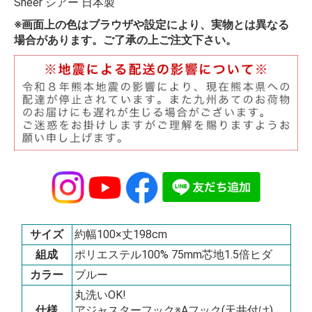
Sheer シアー 日本製
※画面上の色はブラウザや設定により、実物とは異なる
場合があります。ご了承の上ご注文下さい。
サイズ
約幅100×丈198cm
組成
ポリエステル100% 75mm芯地1.5倍ヒダ
カラー
ブルー
丸洗いOK!
仕様
アジャスターフック※Aフック(天井付け)