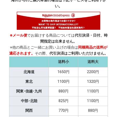
海外からのご購入希望の場合は下記サービスをご利用下さ
い。
※メール便
でお届けする商品については
代引決済・日付、時
間指定は出来ません。
※他の商品とご一緒にお買い上げの場合は
同梱商品の送料が
適応されます。
その際、
代引決済はご利用いただけません。
送料小
送料大
北海道
1650円
2200円
東北
1100円
1320円
関東･信越･九州
880円
1100円
中部･北陸
825円
1100円
関西
770円
880円