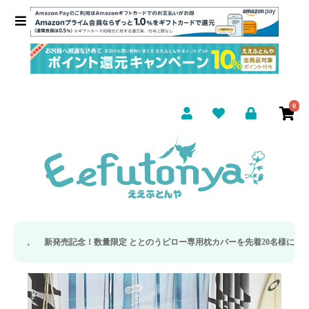
0
記念！数量限定 ととのうピロー専用枕カバーを先着20名様にプレゼント
【pasi