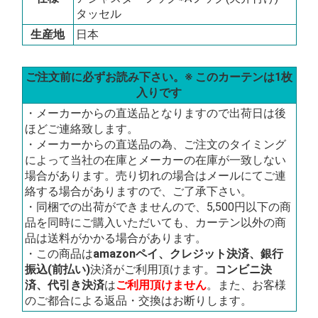
タッセル
生産地
日本
ご注文前に必ずお読み下さい。※ このカーテンは1枚
入りです
・メーカーからの直送品となりますので出荷日は後
ほどご連絡致します。
・メーカーからの直送品の為、ご注文のタイミング
によって当社の在庫とメーカーの在庫が一致しない
場合があります。売り切れの場合はメールにてご連
絡する場合がありますので、ご了承下さい。
・同梱での出荷ができませんので、5,500円以下の商
品を同時にご購入いただいても、カーテン以外の商
品は送料がかかる場合があります。
・この商品は
amazonペイ、クレジット決済、銀行
振込(前払い)
決済がご利用頂けます。
コンビニ決
済、代引き決済
は
ご利用頂けません
。また、お客様
のご都合による返品・交換はお断りします。