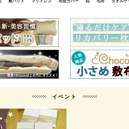
団
敷パッド
マットレス
布団カバー
枕
毛布
タオルケ
ルド
ルド
ダウン
ニ敷布団
い敷布団
い敷布団
性敷布団
シングルサイズ敷パッド
小さい敷パッド
大きい敷パッド
シルク敷パッド
枕パッド
シルク枕パッド
除湿シート
接触冷感パッド
暖かパッド
ガーゼケット
オーガニックコットン
ベッドパッド
パッドセット
70cm幅 ミニシングル
75cm幅 ショートセミシ
80cm幅 セミシングル
掛け布団カバー
敷布団カバー
枕カバー
BOXシーツ
防ダニカバー
クッションカバー
オーガニックコットン
カバーセット
小さめ 35×50cm
やや小さめ 35×55cm
普通 43×63cm
大きめ 50×70cm
パイプ枕
高反発枕
低反発枕
機能性枕・その他枕
ハーフサ
シングル
セミダブ
ダブルサ
接触冷感
天然素材 
ジュニ
シング
シング
セミダ
ダブル
ダブル
クィー
暖か 
ジュニ
セミシ
シング
シング
ダブル
35x5
43x6
50x7
シルク
シング
シング
セミダ
ダブル
スーパ
カバー
カバー
ングル
カバ
ー
バー
ー
バー
ツ
ツ
イベント