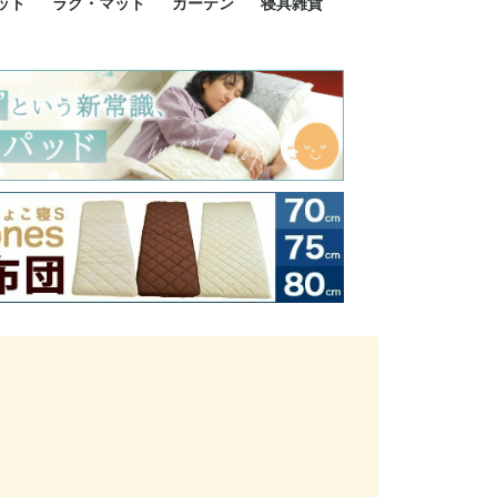
ット
ラグ・マット
カーテン
寝具雑貨
イズ
サイズ
ルサイズ
イズ
綿100%
ア 掛け布団カバー
ル 掛け布団カバー
ルロング 掛け布団
ブル 掛け布団カバ
 掛け布団カバー
ロング 掛け布団カ
ン 掛け布団カバー
掛け布団カバー
ア 敷布団カバー
ングル 敷布団カバ
ル 敷布団カバー
ルロング 敷布団カ
 敷布団カバー
0cm 枕カバー
3cm 枕カバー
0cm 枕カバー
 枕カバー
ル BOXシーツ
ルロング BOXシー
ブル BOXシーツ
 BOXシーツ
ーロング BOXシー
2点セット
3点セット
既成カーテンのサイズ
遮光カーテン
レース・シアーカーテン
Disney ディズニーカーテ
MOOMIN ムーミンカーテ
PEANUTS ピーナツカー
美容・化粧品
シルク寝具・雑貨
HURONテクノロジー リ
ソファカバー
ひざ掛け
パジャマ
クッション
玄関・フロアーマット
ペット用ベッド
インテリア
その他寝具雑貨
100×133～13
100×176～17
100×198～20
ミッキー MIC
プリンセス PR
プーさん Poo
アリス ALICE
ピーターパン P
ー
ン
ン
テン (SNOOPY スヌーピ
カバリー寝具
ー)