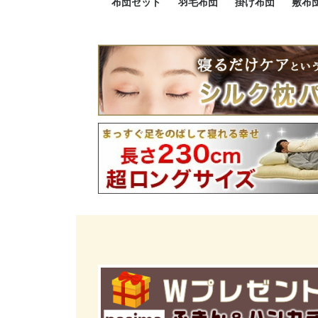
布団セット
羽毛布団
掛け布団
敷布
羽毛布団セット
小さい布団セット
大きい布団セット
掛け布団セット
敷布団セット
プレミアムゴールド
ロイヤルゴールド
エクセルゴールド
ニューゴールド
マザーダックダウン
マザーグースダウン
スーパーロングサイズ
洗える羽毛布団
肌掛け布団
防ダニ掛け布団
洗える掛け布団
小さい掛け布団
大きい掛け布団
肌掛け布団
2点セット
3点セット
4点セット
5点セット
6点セット
エクセルゴー
ロイヤルゴー
マザーダック
2点セット
3点セット
4点セット
6点セット
2点セット
3点セット
防ダ
小さ
大き
機能