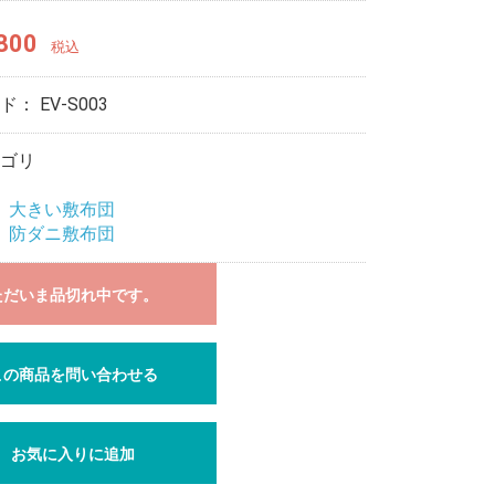
800
税込
ード：
EV-S003
ゴリ
＞
大きい敷布団
＞
防ダニ敷布団
ただいま品切れ中です。
この商品を問い合わせる
お気に入りに追加