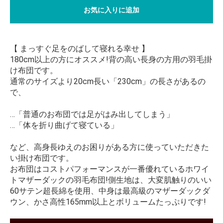
お気に入りに追加
【 まっすぐ足をのばして寝れる幸せ 】
180cm以上の方にオススメ!背の高い長身の方用の羽毛掛
け布団です。
通常のサイズより20cm長い「230cm」の長さがあるの
で、
…「普通のお布団では足がはみ出してしまう」
…「体を折り曲げて寝ている」
など、高身長ゆえのお困りがある方に使っていただきた
い掛け布団です。
お布団はコストパフォーマンスが一番優れているホワイ
トマザーダックの羽毛布団!側生地は、大変肌触りのいい
60サテン超長綿を使用、中身は最高級のマザーダックダ
ウン、かさ高性165mm以上とボリュームたっぷりです!