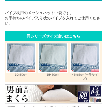
パイプ枕用のメッシュネット中袋です。
お手持ちのパイプ入り枕のパイプを入れてご使用くださ
い。
同シリーズサイズ違いはこちら
30
×50cm
35
×50cm
43×63cm(一般サイ
ズ)