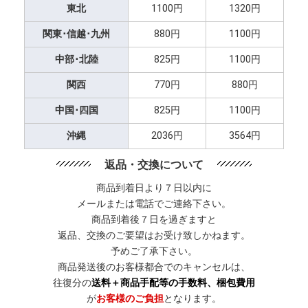
東北
1100円
1320円
関東･信越･九州
880円
1100円
中部･北陸
825円
1100円
関西
770円
880円
中国･四国
825円
1100円
沖縄
2036円
3564円
返品・交換について
商品到着日より７日以内に
メールまたは電話でご連絡下さい。
商品到着後７日を過ぎますと
返品、交換のご要望はお受け致しかねます。
予めご了承下さい。
商品発送後のお客様都合でのキャンセルは、
往復分の
送料＋商品手配等の手数料、梱包費用
が
お客様のご負担
となります。