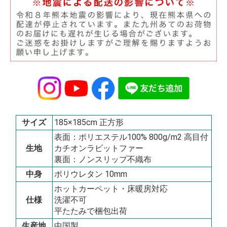
サイズ
185×185cm 正方形
表面：ポリエステル100% 800g/m2 高目付
生地
カチオンラビットファー
裏面：ノンスリップ不織布
中身
ポリウレタン 10mm
ホットカーペット・床暖房対応
仕様
洗濯不可
平たたみで梱包出荷
生産地
中国製