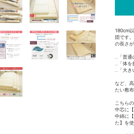
180c
団です。
の長さが
…「普通
…「体を
…「大き
など、高
たい敷布
こちらの
中芯に【
中綿に【ダク
た】を使