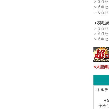
＞ 3点
＞ 6点
＞ 6点
＋羽毛掛
＞ 3点
＞ 6点
＞ 6点
※大型商
キルテ
＋
予め