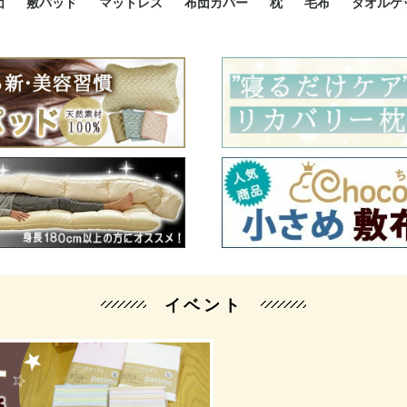
団
敷パッド
マットレス
布団カバー
枕
毛布
タオルケ
ルド
ルド
ダウン
ニ敷布団
い敷布団
い敷布団
性敷布団
シングルサイズ敷パッド
小さい敷パッド
大きい敷パッド
シルク敷パッド
枕パッド
シルク枕パッド
除湿シート
接触冷感パッド
暖かパッド
ガーゼケット
オーガニックコットン
ベッドパッド
パッドセット
70cm幅 ミニシングル
75cm幅 ショートセミシ
80cm幅 セミシングル
掛け布団カバー
敷布団カバー
枕カバー
BOXシーツ
防ダニカバー
クッションカバー
オーガニックコットン
カバーセット
小さめ 35×50cm
やや小さめ 35×55cm
普通 43×63cm
大きめ 50×70cm
パイプ枕
高反発枕
低反発枕
機能性枕・その他枕
ハーフサ
シングル
セミダブ
ダブルサ
接触冷感
天然素材 
ジュニ
シング
シング
セミダ
ダブル
ダブル
クィー
暖か 
ジュニ
セミシ
シング
シング
ダブル
35x5
43x6
50x7
シルク
シング
シング
セミダ
ダブル
スーパ
カバー
カバー
ングル
カバ
ー
バー
ー
バー
ツ
ツ
イベント