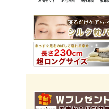
布団セット
羽毛布団
掛け布団
敷布
羽毛布団セット
小さい布団セット
大きい布団セット
掛け布団セット
敷布団セット
プレミアムゴールド
ロイヤルゴールド
エクセルゴールド
ニューゴールド
マザーダックダウン
マザーグースダウン
スーパーロングサイズ
洗える羽毛布団
肌掛け布団
防ダニ掛け布団
洗える掛け布団
小さい掛け布団
大きい掛け布団
肌掛け布団
2点セット
3点セット
4点セット
5点セット
6点セット
エクセルゴー
ロイヤルゴー
マザーダック
2点セット
3点セット
4点セット
6点セット
2点セット
3点セット
防ダ
小さ
大き
機能