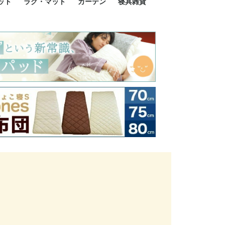
ット
ラグ・マット
カーテン
寝具雑貨
イズ
サイズ
ルサイズ
イズ
綿100%
ア 掛け布団カバー
ル 掛け布団カバー
ルロング 掛け布団
ブル 掛け布団カバ
 掛け布団カバー
ロング 掛け布団カ
ン 掛け布団カバー
掛け布団カバー
ア 敷布団カバー
ングル 敷布団カバ
ル 敷布団カバー
ルロング 敷布団カ
 敷布団カバー
0cm 枕カバー
3cm 枕カバー
0cm 枕カバー
 枕カバー
ル BOXシーツ
ルロング BOXシー
ブル BOXシーツ
 BOXシーツ
ーロング BOXシー
2点セット
3点セット
既成カーテンのサイズ
遮光カーテン
レース・シアーカーテン
Disney ディズニーカーテ
MOOMIN ムーミンカーテ
PEANUTS ピーナツカー
美容・化粧品
シルク寝具・雑貨
HURONテクノロジー リ
ソファカバー
ひざ掛け
パジャマ
クッション
玄関・フロアーマット
ペット用ベッド
インテリア
その他寝具雑貨
100×133～13
100×176～17
100×198～20
ミッキー MIC
プリンセス PR
プーさん Poo
アリス ALICE
ピーターパン P
ー
ン
ン
テン (SNOOPY スヌーピ
カバリー寝具
ー)