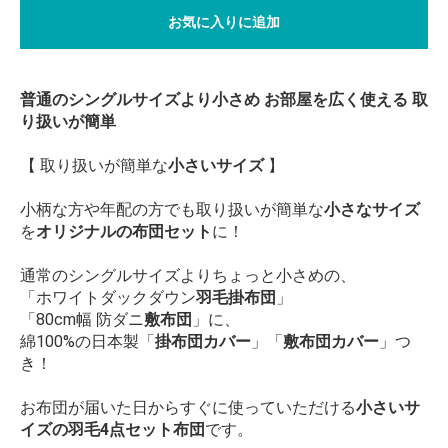
お気に入りに追加
普通のシングルサイズより小さめ お部屋を広く使える 取
り扱いが簡単
【 取り扱いが簡単な
小さいサイズ
】
小柄な方や年配の方でも取り扱いが簡単な
小さなサイズ
を
オリジナルの布団セット
に！
通常のシングルサイズよりちょっと小さめの、
「ホワイトダックダウン
羽毛掛布団
」
「80cm幅 防ダニ
敷布団
」に、
綿100%の日本製「
掛布団カバー
」「
敷布団カバー
」つ
き！
お布団が届いた日からすぐに使っていただける
小さいサ
イズの羽毛4点セット布団
です。