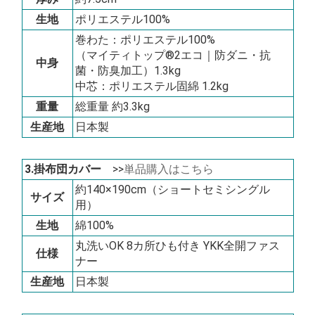
生地
ポリエステル100%
巻わた：ポリエステル100%
（マイティトップ®2エコ｜防ダニ・抗
中身
菌・防臭加工）1.3kg
中芯：ポリエステル固綿 1.2kg
重量
総重量 約3.3kg
生産地
日本製
3.掛布団カバー
>>
単品購入はこちら
約140×190cm（ショートセミシングル
サイズ
用）
生地
綿100%
丸洗いOK 8カ所ひも付き YKK全開ファス
仕様
ナー
生産地
日本製