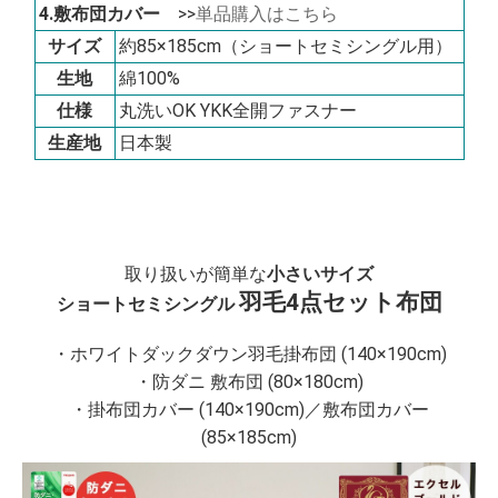
4.敷布団カバー
>>
単品購入はこちら
サイズ
約85×185cm（ショートセミシングル用）
生地
綿100%
仕様
丸洗いOK YKK全開ファスナー
生産地
日本製
取り扱いが簡単な
小さいサイズ
羽毛4点セット布団
ショートセミシングル
・ホワイトダックダウン羽毛掛布団 (140×190cm)
・防ダニ 敷布団 (80×180cm)
・掛布団カバー (140×190cm)／敷布団カバー
(85×185cm)