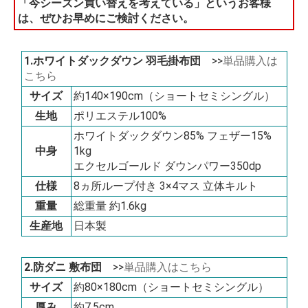
「今シーズン買い替えを考えている」というお客様
は、ぜひお早めにご検討ください。
1.ホワイトダックダウン 羽毛掛布団
>>
単品購入は
こちら
サイズ
約140×190cm（ショートセミシングル）
生地
ポリエステル100%
ホワイトダックダウン85% フェザー15%
中身
1kg
エクセルゴールド ダウンパワー350dp
仕様
8ヵ所ループ付き 3×4マス 立体キルト
重量
総重量 約1.6kg
生産地
日本製
2.防ダニ 敷布団
>>
単品購入はこちら
サイズ
約80×180cm（ショートセミシングル）
厚み
約7.5cm