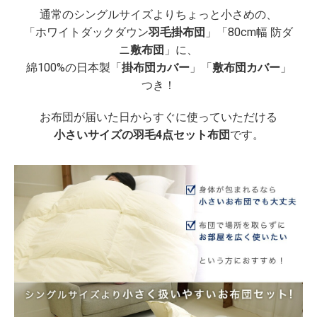
通常のシングルサイズよりちょっと小さめの、
「ホワイトダックダウン
羽毛掛布団
」「80cm幅 防ダ
ニ
敷布団
」に、
綿100%の日本製「
掛布団カバー
」「
敷布団カバー
」
つき！
お布団が届いた日からすぐに使っていただける
小さいサイズの羽毛4点セット布団
です。