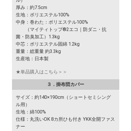
ル）
厚み：約7.5cm
生地：ポリエステル100%
中身：巻わた：ポリエステル100%
（マイティトップ®2エコ｜防ダニ・抗
菌・防臭加工）1.3kg
中芯：ポリエステル固綿 1.2kg
重量：総重量 約3.3kg
生産地：日本製
★単品購入はこちら＞＞
３．掛布団カバー
サイズ：約140×190cm（ショートセミシング
ル用）
生地：綿100%
仕様：丸洗いOK 8カ所ひも付き YKK全開ファス
ナー