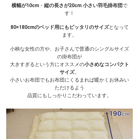
横幅が10cm
・
縦の長さが20cm 小さい
羽毛掛布団
で
す！
80×180cmのベッド用にもピッタリのサイズ
となって
ます。
小柄な女性の方や、お子さんで普通のシングルサイズ
の掛布団が
大きすぎるという方にオススメの
小さめなコンパクト
サイズ
。
小さいお布団でもお布団にくるまれば暖かくお休みい
ただけるよう
品質にもしっかりこだわっています。