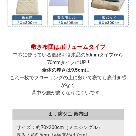
敷き布団はボリュームタイプ
中芯に使っている個綿も従来品の50mmタイプから
70mmタイプにUP!!
全体の厚さは9.5cm
に！
これ一枚でフローリングの上に敷いて寝ても底付き感
がなく
背中や腰が痛くなりにくいです。
１．防ダニ 敷布団
サイズ：約70×200cm（ミニシングル）
厚み：約9.5cm（※従来品は7cm）