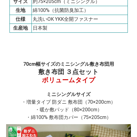
サイズ
約75×205cm（ミニシングル）
生地
綿100%（抗菌防臭加工）
仕様
丸洗いOK YKK全開ファスナー
生産地
日本製
70cm幅サイズのミニシングル敷き布団用
敷き布団 ３点セット
ボリュームタイプ
ミニシングルサイズ
・増量タイプ 防ダニ 敷布団（70×200cm）
・暖か敷パッド（80×200cm）
・綿100% 敷布団カバー（75×205cm）