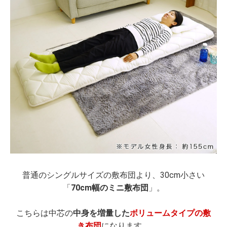
普通のシングルサイズの敷布団より、30cm小さい
「
70cm幅のミニ敷布団
」。
こちらは中芯の
中身を増量した
ボリュームタイプの敷
き布団
になります。