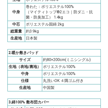
巻わた：ポリエステル100%
中身
（マイティトップ®2エコ｜防ダニ・抗
菌・防臭加工） 1.4kg
中芯
ポリエステル固綿 2kg
総重量
約3.9kg
生産地
日本製
2.暖か敷きパッド
サイズ
約80×200cm(ミニシングル)
生地（表地/裏地）
ポリエステル100%
中身
ポリエステル100%
仕様
丸洗いOK ４隅ゴム付き
生産地
中国製
3.綿100% 敷布団カバー