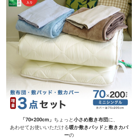
「70×200cm」
ちょっと
小さめ敷き布団
に、
あわせてお使いいただける
暖か敷きパッド
と
敷きカバ
ー
の