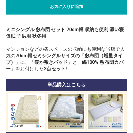
お気に入りに追加
ミニシングル 敷布団 セット 70cm幅 収納も便利 添い寝
仮眠 子供用 秋冬用
マンションなどの省スペースの収納にも便利な当店で人
気の
70cm幅セミシングルサイズ
の「
敷布団（増量タイ
プ）
」に、「
暖か敷きパッド
」と「
綿100% 敷布団カバ
ー
」をお付けした
3点セット
!
単品購入はこちら