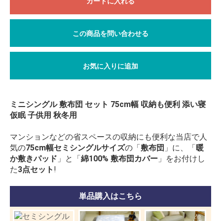
カートに入れる
この商品を問い合わせる
お気に入りに追加
ミニシングル 敷布団 セット 75cm幅 収納も便利 添い寝
仮眠 子供用 秋冬用
マンションなどの省スペースの収納にも便利な当店で人
気の
75cm幅セミシングルサイズ
の「
敷布団
」に、「
暖
か敷きパッド
」と「
綿100% 敷布団カバー
」をお付けし
た
3点セット
!
単品購入はこちら