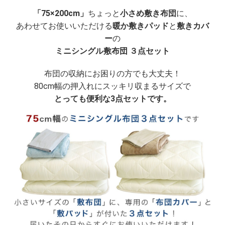
「75×200cm」
ちょっと
小さめ敷き布団
に、
あわせてお使いいただける
暖か敷きパッド
と
敷きカバ
ー
の
ミニシングル敷布団 ３点セット
布団の収納にお困りの方でも大丈夫！
80cm幅の押入れにスッキリ収まるサイズで
とっても便利な3点セットです。