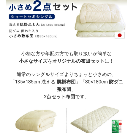
小柄な方や年配の方でも取り扱いが簡単な
小さなサイズ
を
オリジナルの布団セット
に！
通常のシングルサイズよりちょっと小さめの、
「135×185cm 洗える
肌掛布団
」「80×180cm
防ダニ
敷布団
」
2点セット布団
です。