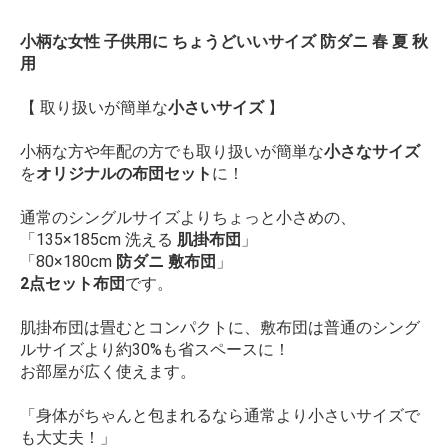
小柄な女性 子供用に ちょうどいいサイズ 防ダニ 春 夏 秋
用
【 取り扱いが簡単な
小さいサイズ
】
小柄な方や年配の方でも取り扱いが簡単な
小さなサイズ
を
オリジナルの布団セット
に！
通常のシングルサイズよりちょっと小さめの、
「135×185cm 洗える
肌掛布団
」
「80×180cm
防ダニ 敷布団
」
2点セット布団
です。
肌掛布団は畳むとコンパクトに、敷布団は普通のシング
ルサイズより約30%も省スペースに！
お部屋が広く使えます。
「身体がちゃんと包まれるなら通常より小さいサイズで
も大丈夫！」