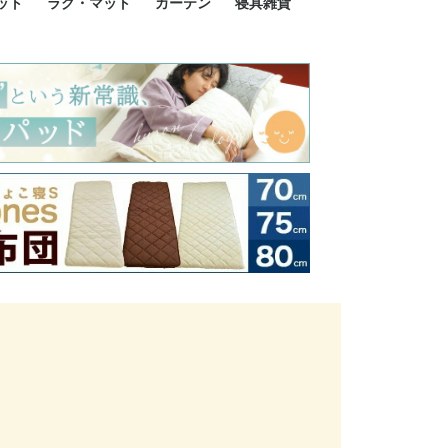
ット
ラグ・マット
カーテン
寝具雑貨
イズ
サイズ
ルサイズ
イズ
綿100%
ア 掛け布団カバー
ル 掛け布団カバー
ルロング 掛け布団
ブル 掛け布団カバ
 掛け布団カバー
ロング 掛け布団カ
ン 掛け布団カバー
掛け布団カバー
ア 敷布団カバー
ングル 敷布団カバ
ル 敷布団カバー
ルロング 敷布団カ
 敷布団カバー
0cm 枕カバー
3cm 枕カバー
0cm 枕カバー
 枕カバー
ル BOXシーツ
ルロング BOXシー
ブル BOXシーツ
 BOXシーツ
ーロング BOXシー
2点セット
3点セット
既成カーテンのサイズ
遮光カーテン
レース・シアーカーテン
Disney ディズニーカーテ
MOOMIN ムーミンカーテ
PEANUTS ピーナツカー
美容・化粧品
シルク寝具・雑貨
HURONテクノロジー リ
ソファカバー
ひざ掛け
パジャマ
クッション
玄関・フロアーマット
ペット用ベッド
インテリア
その他寝具雑貨
100×133～13
100×176～17
100×198～20
ミッキー MIC
プリンセス PR
プーさん Poo
アリス ALICE
ピーターパン P
ー
ン
ン
テン (SNOOPY スヌーピ
カバリー寝具
ー)