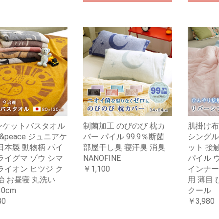
ンケットバスタオル
制菌加工 のびのび 枕カ
肌掛け布
y&peace ジュニアケ
バー パイル 99.9％断菌
シングル 
日本製 動物柄 パイ
部屋干し臭 寝汗臭 消臭
ット 接
ライグマ ゾウ シマ
NANOFINE
パイル 
ライオン ヒツジ ク
￥1,100
インナー
治 お昼寝 丸洗い
用 薄目 
30cm
クール
80
￥3,980