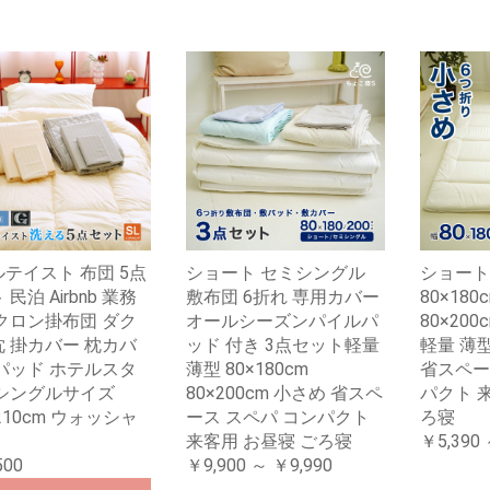
テイスト 布団 5点
ショート セミシングル
ショート
民泊 Airbnb 業務
敷布団 6折れ 専用カバー
80×18
クロン掛布団 ダク
オールシーズンパイルパ
80×20
 掛カバー 枕カバ
ッド 付き 3点セット軽量
軽量 薄
パッド ホテルスタ
薄型 80×180cm
省スペー
 シングルサイズ
80×200cm 小さめ 省スペ
パクト 
×210cm ウォッシャ
ース スペパ コンパクト
ろ寝
来客用 お昼寝 ごろ寝
￥5,390 
500
￥9,900 ～ ￥9,990