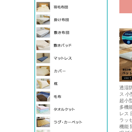
透湿
ス 小
超小型
多機
レス 
ラッセ
機能 