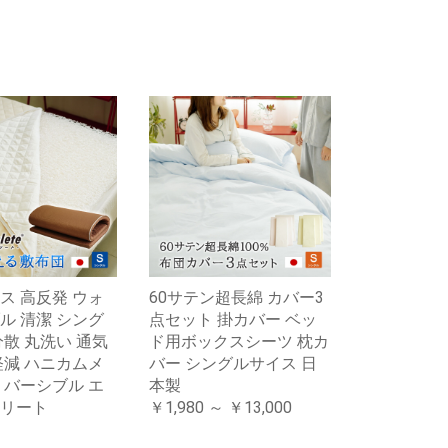
ス 高反発 ウォ
60サテン超長綿 カバー3
ル 清潔 シング
点セット 掛カバー ベッ
分散 丸洗い 通気
ド用ボックスシーツ 枕カ
軽減 ハニカムメ
バー シングルサイス 日
リバーシブル エ
本製
リート
￥1,980 ～ ￥13,000