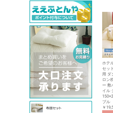
ホテル
セット 
用 ダ
ロン枕
ー 敷
イル
150
ブル
￥19,