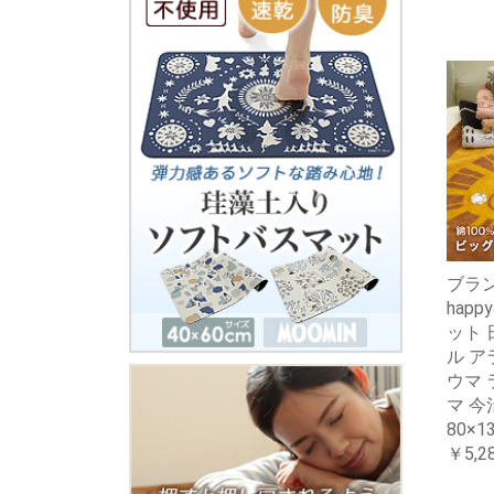
ブラ
happ
ット 
ル ア
ウマ 
マ 今
80×1
￥5,2