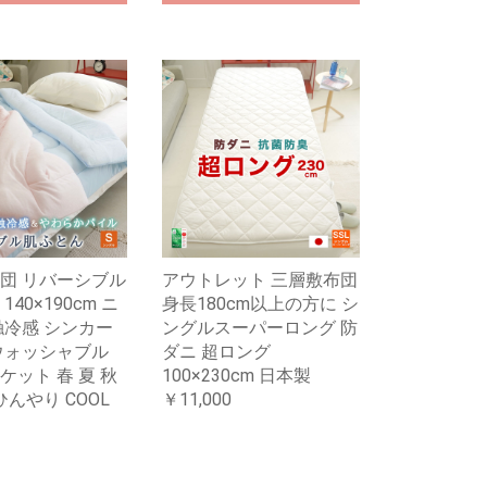
団 リバーシブル
アウトレット 三層敷布団
140×190cm ニ
身長180cm以上の方に シ
触冷感 シンカー
ングルスーパーロング 防
ウォッシャブル
ダニ 超ロング
ケット 春 夏 秋
100×230cm 日本製
ひんやり COOL
￥11,000