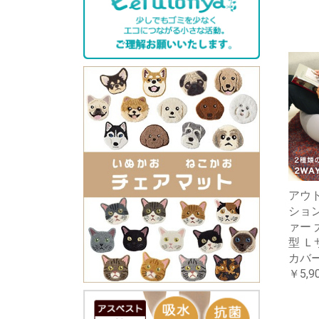
アウ
ション
ァー 
型 Ｌ
カバ
￥5,9