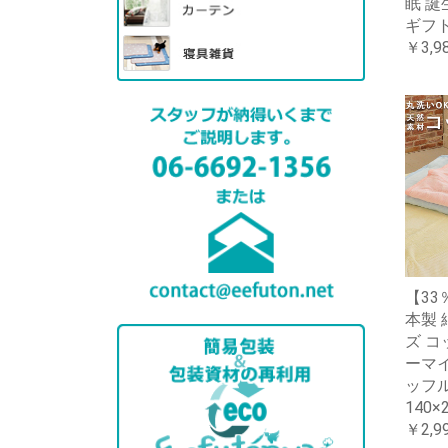
眠 誕
ギフ
￥3,9
【33
本製 
ズ コ
ーマイ
ッフ
140×
￥2,9