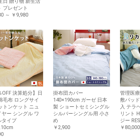
生日 贈り物 新生活
ト プレゼント
80 ～ ￥9,980
％OFF 決算処分】日
掛布団カバー
管理医療
綿毛布 ロングサイ
140×190cm ガーゼ 日本
敷パッド
ットンケット ニュ
製 ショートセミシングル
入 テラ
ヤー シングル ワ
シルバーシングル用 小さ
リント 
ルタイプ
め
ジー RES
210cm
￥2,900
￥80,000
90