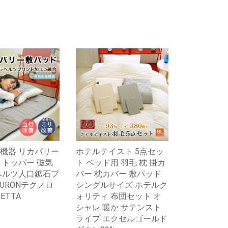
機器 リカバリー
ホテルテイスト 5点セッ
 トッパー 磁気
ト ベッド用 羽毛 枕 掛カ
ヘルツ人口鉱石プ
バー 枕カバー 敷パッド
HURONテクノロ
シングルサイズ ホテルク
ETTA
ォリティ 布団セット オ
シャレ 暖か サテンスト
ライプ エクセルゴールド