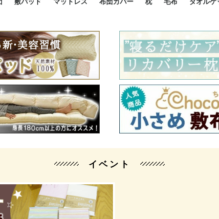
団
敷パッド
マットレス
布団カバー
枕
毛布
タオルケ
ルド
ルド
ダウン
ニ敷布団
い敷布団
い敷布団
性敷布団
シングルサイズ敷パッド
小さい敷パッド
大きい敷パッド
シルク敷パッド
枕パッド
シルク枕パッド
除湿シート
接触冷感パッド
暖かパッド
ガーゼケット
オーガニックコットン
ベッドパッド
パッドセット
70cm幅 ミニシングル
75cm幅 ショートセミシ
80cm幅 セミシングル
掛け布団カバー
敷布団カバー
枕カバー
BOXシーツ
防ダニカバー
クッションカバー
オーガニックコットン
カバーセット
小さめ 35×50cm
やや小さめ 35×55cm
普通 43×63cm
大きめ 50×70cm
パイプ枕
高反発枕
低反発枕
機能性枕・その他枕
ハーフサ
シングル
セミダブ
ダブルサ
接触冷感
天然素材 
ジュニ
シング
シング
セミダ
ダブル
ダブル
クィー
暖か 
ジュニ
セミシ
シング
シング
ダブル
35x5
43x6
50x7
シルク
シング
シング
セミダ
ダブル
スーパ
カバー
カバー
ングル
カバ
ー
バー
ー
バー
ツ
ツ
イベント