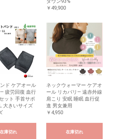
ダウン93%
￥49,900
ンド ケアオール
ネックウォーマー ケアオ
― 疲労回復 血行
ール リカバリ― 遠赤外線
個セット 手首サポ
肩こり 安眠 睡眠 血行促
LL 大きいサイズ
進 男女兼用
ズ
￥4,950
在庫切れ
在庫切れ