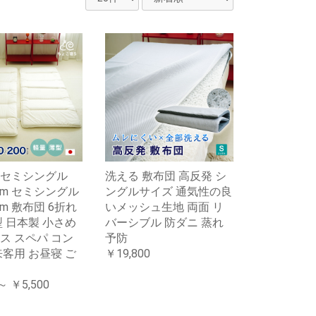
セミシングル
洗える 敷布団 高反発 シ
0cm セミシングル
ングルサイズ 通気性の良
0cm 敷布団 6折れ
いメッシュ生地 両面 リ
型 日本製 小さめ
バーシブル 防ダニ 蒸れ
ス スペパ コン
予防
来客用 お昼寝 ご
￥19,800
～ ￥5,500