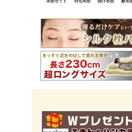
布団セット
羽毛布団
掛け布団
敷布
羽毛布団セット
小さい布団セット
大きい布団セット
掛け布団セット
敷布団セット
プレミアムゴールド
ロイヤルゴールド
エクセルゴールド
ニューゴールド
マザーダックダウン
マザーグースダウン
スーパーロングサイズ
洗える羽毛布団
肌掛け布団
防ダニ掛け布団
洗える掛け布団
小さい掛け布団
大きい掛け布団
肌掛け布団
2点セット
3点セット
4点セット
5点セット
6点セット
エクセルゴー
ロイヤルゴー
マザーダック
2点セット
3点セット
4点セット
6点セット
2点セット
3点セット
防ダ
小さ
大き
機能