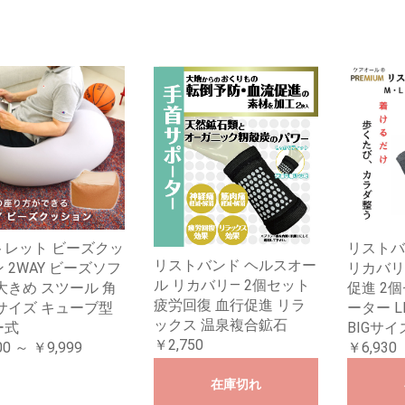
トレット ビーズクッ
リストバ
リストバンド ヘルスオー
 2WAY ビーズソフ
リカバリ
ル リカバリ― 2個セット
大きめ スツール 角
促進 2
疲労回復 血行促進 リラ
サイズ キューブ型
ーター 
ックス 温泉複合鉱石
ー式
BIGサイ
￥2,750
00 ～ ￥9,999
￥6,930
在庫切れ