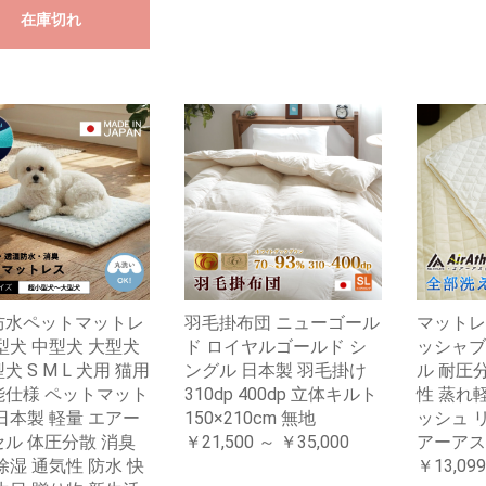
在庫切れ
防水ペットマットレ
羽毛掛布団 ニューゴール
マットレ
型犬 中型犬 大型犬
ド ロイヤルゴールド シ
ッシャブ
犬 S M L 犬用 猫用
ングル 日本製 羽毛掛け
ル 耐圧
能仕様 ペットマット
310dp 400dp 立体キルト
性 蒸れ
日本製 軽量 エアー
150×210cm 無地
ッシュ 
ル 体圧分散 消臭
￥21,500 ～ ￥35,000
アーアス
除湿 通気性 防水 快
￥13,099