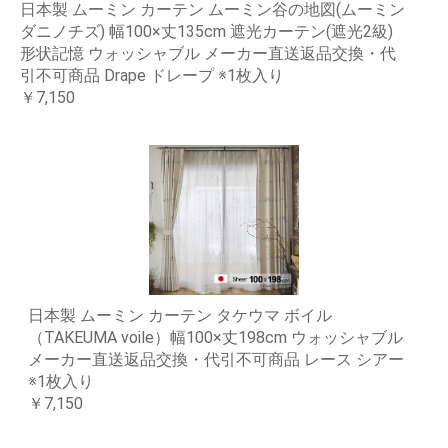
日本製 ムーミン カーテン ムーミン谷の地図(ムーミン
ダニノチズ) 幅100×丈135cm 遮光カーテン(遮光2級)
形状記憶 ウォッシャブル メーカー直送返品交換・代
引不可商品 Drape ドレープ ※1枚入り
￥7,150
日本製 ムーミン カーテン タケウマ ボイル
（TAKEUMA voile）幅100×丈198cm ウォッシャブル
メーカー直送返品交換・代引不可商品 レース シアー
※1枚入り
￥7,150