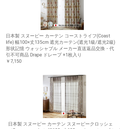
日本製 スヌーピー カーテン コーストライフ(Coast
life) 幅100×丈135cm 遮光カーテン(遮光1級/遮光2級)
形状記憶 ウォッシャブル メーカー直送返品交換・代
引不可商品 Drape ドレープ ※1枚入り
￥7,150
日本製 スヌーピー カーテン スヌーピークロッシェ