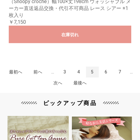
（Snoopy croche）幅100×丈198cm ウォッシャブル メ
ーカー直送返品交換・代引不可商品 レース シアー ※1
枚入り
￥7,150
在庫切れ
最初へ
前へ
...
3
4
5
6
7
...
次へ
最後へ
ピックアップ商品