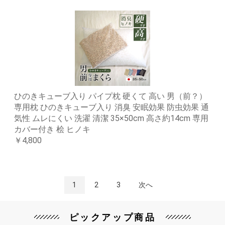
ひのきキューブ入り パイプ枕 硬くて 高い 男（前？）
専用枕 ひのきキューブ入り 消臭 安眠効果 防虫効果 通
気性 ムレにくい 洗濯 清潔 35×50cm 高さ約14cm 専用
カバー付き 桧 ヒノキ
￥4,800
1
2
3
次へ
ピックアップ商品