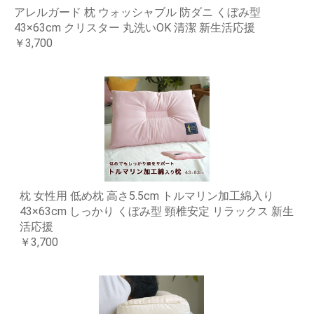
アレルガード 枕 ウォッシャブル 防ダニ くぼみ型
43×63cm クリスター 丸洗いOK 清潔 新生活応援
￥3,700
枕 女性用 低め枕 高さ5.5cm トルマリン加工綿入り
43×63cm しっかり くぼみ型 頸椎安定 リラックス 新生
活応援
￥3,700