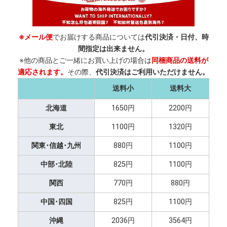
※メール便
でお届けする商品については
代引決済・日付、時
間指定は出来ません。
※他の商品とご一緒にお買い上げの場合は
同梱商品の送料が
適応されます。
その際、
代引決済はご利用いただけません。
送料小
送料大
北海道
1650円
2200円
東北
1100円
1320円
関東･信越･九州
880円
1100円
中部･北陸
825円
1100円
関西
770円
880円
中国･四国
825円
1100円
沖縄
2036円
3564円