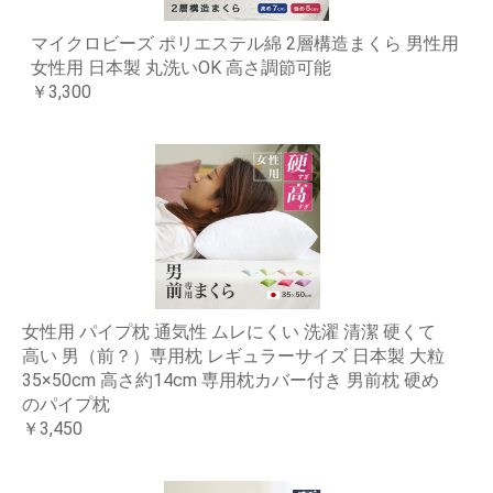
マイクロビーズ ポリエステル綿 2層構造まくら 男性用
女性用 日本製 丸洗いOK 高さ調節可能
￥3,300
女性用 パイプ枕 通気性 ムレにくい 洗濯 清潔 硬くて
高い 男（前？）専用枕 レギュラーサイズ 日本製 大粒
35×50cm 高さ約14cm 専用枕カバー付き 男前枕 硬め
のパイプ枕
￥3,450