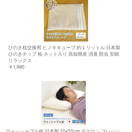
ひのき枕交換用 ヒノキキューブ 約１リットル 日本製
ひのきチップ 桧 ネット入り 高知県産 消臭 防虫 安眠
リラックス
￥1,980
ウォッシャブル枕 日本製 35×55cm ダクロン フレッシ