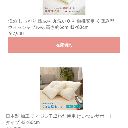
低め しっかり 熟成枕 丸洗いＯＫ 頸椎安定 くぼみ型
ウォッシャブル枕 高さ約6cm 43×63cm
￥2,900
在庫切れ
日本製 加工 テイジンTL2わた使用 けいついサポート
タイプ 43×60cm