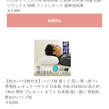
ひのきチップ入り枕 高知県産 土佐檜 日本製 消臭 抗菌
リラックス 快眠 フィトンチッド 森林浴効果
￥3,990
在庫切れ
【枕カバー2枚付き】パイプ枕 硬くて 高い 男（前？）
専用枕 レギュラーサイズ 日本製 大粒 35x50cm 高さ約
14cm 男性 プレゼント ギフト 日本製 固い 硬い 男前枕
硬めのパイプ枕
￥4,200