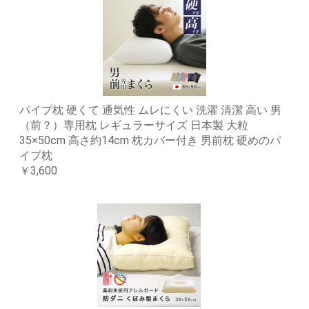
パイプ枕 硬くて 通気性 ムレにくい 洗濯 清潔 高い 男
（前？）専用枕 レギュラーサイズ 日本製 大粒
35×50cm 高さ約14cm 枕カバー付き 男前枕 硬めのパ
イプ枕
￥3,600