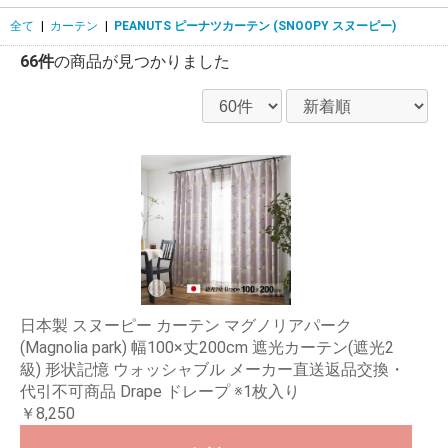
全て
|
カーテン
|
PEANUTS ピーナツカーテン (SNOOPY スヌーピー)
66件
の商品が見つかりました
日本製 スヌーピー カーテン マグノリアパーク
(Magnolia park) 幅100×丈200cm 遮光カーテン(遮光2
級) 形状記憶 ウォッシャブル メーカー直送返品交換・
代引不可商品 Drape ドレープ ※1枚入り
￥8,250