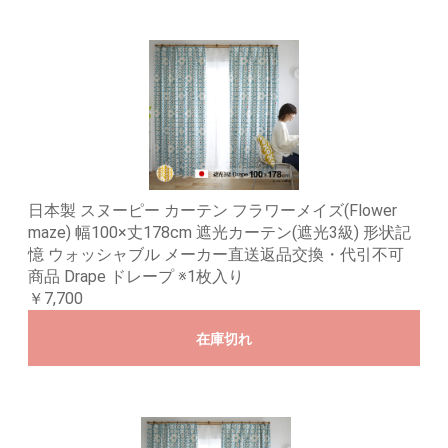
日本製 スヌーピー カーテン フラワーメイズ(Flower
maze) 幅100×丈178cm 遮光カーテン(遮光3級) 形状記
憶 ウォッシャブル メーカー直送返品交換・代引不可
商品 Drape ドレープ ※1枚入り
￥7,700
在庫切れ