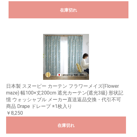
在庫切れ
日本製 スヌーピー カーテン フラワーメイズ(Flower
maze) 幅100×丈200cm 遮光カーテン(遮光3級) 形状記
憶 ウォッシャブル メーカー直送返品交換・代引不可
商品 Drape ドレープ ※1枚入り
￥8,250
在庫切れ