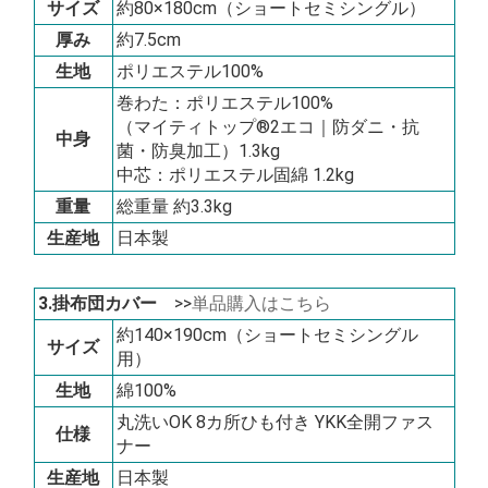
サイズ
約80×180cm（ショートセミシングル）
厚み
約7.5cm
生地
ポリエステル100%
巻わた：ポリエステル100%
（マイティトップ®2エコ｜防ダニ・抗
中身
菌・防臭加工）1.3kg
中芯：ポリエステル固綿 1.2kg
重量
総重量 約3.3kg
生産地
日本製
3.掛布団カバー
>>
単品購入はこちら
約140×190cm（ショートセミシングル
サイズ
用）
生地
綿100%
丸洗いOK 8カ所ひも付き YKK全開ファス
仕様
ナー
生産地
日本製