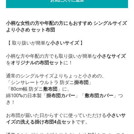
小柄な女性の方や年配の方にもおすすめ シングルサイズ
より小さめ セット布団
【 取り扱いが簡単な
小さいサイズ
】
小柄な方や年配の方でも取り扱いが簡単な
小さなサイズ
を
オリジナルの布団セット
に！
通常のシングルサイズよりちょっと小さめの、
「シンサレートウルトラ 防ダニ
掛布団
」
「80cm幅 防ダニ
敷布団
」に、
綿100%の日本製「
掛布団カバー
」「
敷布団カバー
」つ
き！
お布団が届いた日からすぐに使っていただける
小さいサ
イズの洗える掛け布団4点セット
です。