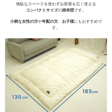
無駄なスペースを使わずお部屋を広く使える
コンパクトサイズ
の
掛布団
です。
小柄な女性の方
や
年配の方
、
お子様
にもおすすめで
す。