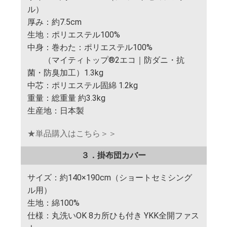
ル）
厚み：約7.5cm
生地：ポリエステル100%
中身：巻わた：ポリエステル100%
（マイティトップ®2エコ｜防ダニ・抗
菌・防臭加工）1.3kg
中芯：ポリエステル固綿 1.2kg
重量：総重量 約3.3kg
生産地：日本製
★単品購入はこちら＞＞
３．掛布団カバー
サイズ：約140×190cm（ショートセミシング
ル用）
生地：綿100%
仕様：丸洗いOK 8カ所ひも付き YKK全開ファス