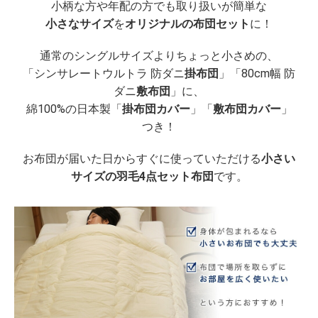
小柄な方や年配の方でも取り扱いが簡単な
小さなサイズ
を
オリジナルの布団セット
に！
通常のシングルサイズよりちょっと小さめの、
「シンサレートウルトラ 防ダニ
掛布団
」「80cm幅 防
ダニ
敷布団
」に、
綿100%の日本製「
掛布団カバー
」「
敷布団カバー
」
つき！
お布団が届いた日からすぐに使っていただける
小さい
サイズの羽毛4点セット布団
です。