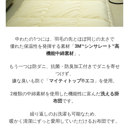
中わたの1つには、羽毛の先とほぼ同じの太さで
優れた保温性を発揮する素材「
3M™シンサレート™高
機能中綿素材
」。
もう一つは防ダニ、抗菌・防臭加工付きでダニを寄せ
つけず、
嫌な臭いも防ぐ「
マイティトップ®エコ
」を使用。
2種類の中綿素材を使用した機能性に富んだ
洗える掛
布団
です。
繰り返しのお洗濯も可能なため、
暖かく清潔にずっと愛用していただけるお布団です。