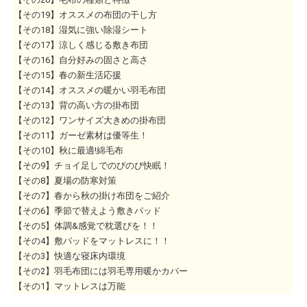
【その19】オススメの布団の干し方
【その18】湿気に強い除湿シート
【その17】涼しく感じる敷き布団
【その16】自分好みの固さと高さ
【その15】春の新生活応援
【その14】オススメの暖かい羽毛布団
【その13】背の高い方の掛布団
【その12】ワンサイズ大きめの掛布団
【その11】ガーゼ素材は優等生！
【その10】秋に最適!綿毛布
【その9】チョイ足しでのびのび快眠！
【その8】夏場の防寒対策
【その7】春から秋の掛け布団をご紹介
【その6】季節で替えよう敷きパッド
【その5】体調&感覚で枕選びを！！
【その4】敷パッドをマットレスに！！
【その3】快適な寝床内環境
【その2】羽毛布団には羽毛専用暖かカバー
【その1】マットレスは万能