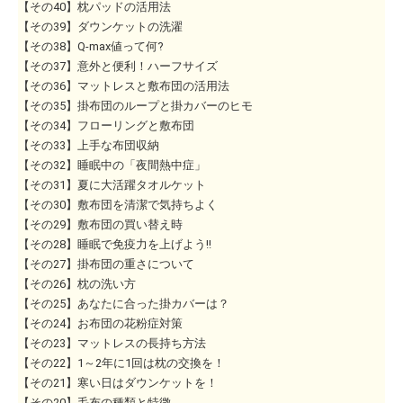
【その40】枕パッドの活用法
【その39】ダウンケットの洗濯
【その38】Q-max値って何?
【その37】意外と便利！ハーフサイズ
【その36】マットレスと敷布団の活用法
【その35】掛布団のループと掛カバーのヒモ
【その34】フローリングと敷布団
【その33】上手な布団収納
【その32】睡眠中の「夜間熱中症」
【その31】夏に大活躍タオルケット
【その30】敷布団を清潔で気持ちよく
【その29】敷布団の買い替え時
【その28】睡眠で免疫力を上げよう!!
【その27】掛布団の重さについて
【その26】枕の洗い方
【その25】あなたに合った掛カバーは？
【その24】お布団の花粉症対策
【その23】マットレスの長持ち方法
【その22】1～2年に1回は枕の交換を！
【その21】寒い日はダウンケットを！
【その20】毛布の種類と特徴