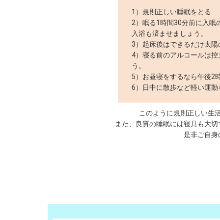
1）規則正しい睡眠をとる
2）眠る1時間30分前に入
入浴も済ませましょう。
3）起床後はできるだけ太陽
4）寝る前のアルコールは控
う。
5）お昼寝をするなら午後2
6）日中に散歩など軽い運動
このように規則正しい生
また、良質の睡眠には寝具も大切
是非ご自身