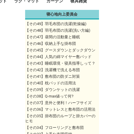
ット
ラグ・マット
カーテン
寝具雑貨
寝心地向上委員会
イズ
サイズ
ルサイズ
イズ
綿100%
ア 掛け布団カバー
ル 掛け布団カバー
ルロング 掛け布団
ブル 掛け布団カバ
 掛け布団カバー
ロング 掛け布団カ
ン 掛け布団カバー
掛け布団カバー
ア 敷布団カバー
ングル 敷布団カバ
ル 敷布団カバー
ルロング 敷布団カ
 敷布団カバー
0cm 枕カバー
3cm 枕カバー
0cm 枕カバー
 枕カバー
ル BOXシーツ
ルロング BOXシー
ブル BOXシーツ
 BOXシーツ
ーロング BOXシー
2点セット
3点セット
既成カーテンのサイズ
遮光カーテン
レース・シアーカーテン
Disney ディズニーカーテ
MOOMIN ムーミンカーテ
PEANUTS ピーナツカー
美容・化粧品
シルク寝具・雑貨
HURONテクノロジー リ
ソファカバー
ひざ掛け
パジャマ
クッション
玄関・フロアーマット
ペット用ベッド
インテリア
その他寝具雑貨
100×133～13
100×176～17
100×198～20
ミッキー MIC
プリンセス PR
プーさん Poo
アリス ALICE
ピーターパン P
ー
ン
ン
テン (SNOOPY スヌーピ
カバリー寝具
【その49】羽毛布団の洗濯(乾燥編)
ー)
【その48】羽毛布団の洗濯(洗い方編)
【その47】昼間の活動量と睡眠
【その46】収納上手な掛布団
【その45】グースダウンとダックダウン
【その44】人気の綿マイヤー敷パッド
【その43】睡眠環境・寝具指導しって？
【その42】洗濯機で洗える布団
【その41】敷布団の防ダニ対策
【その40】枕パッドの活用法
【その39】ダウンケットの洗濯
【その38】Q-max値って何?
【その37】意外と便利！ハーフサイズ
【その36】マットレスと敷布団の活用法
【その35】掛布団のループと掛カバーの
ヒモ
【その34】フローリングと敷布団