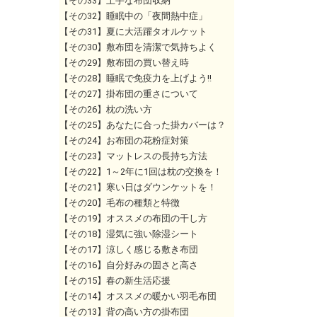
【その33】上手な布団収納
【その32】睡眠中の「夜間熱中症」
【その31】夏に大活躍タオルケット
【その30】敷布団を清潔で気持ちよく
【その29】敷布団の買い替え時
【その28】睡眠で免疫力を上げよう!!
【その27】掛布団の重さについて
【その26】枕の洗い方
【その25】あなたに合った掛カバーは？
【その24】お布団の花粉症対策
【その23】マットレスの長持ち方法
【その22】1～2年に1回は枕の交換を！
【その21】寒い日はダウンケットを！
【その20】毛布の種類と特徴
【その19】オススメの布団の干し方
【その18】湿気に強い除湿シート
【その17】涼しく感じる敷き布団
【その16】自分好みの固さと高さ
【その15】春の新生活応援
【その14】オススメの暖かい羽毛布団
【その13】背の高い方の掛布団