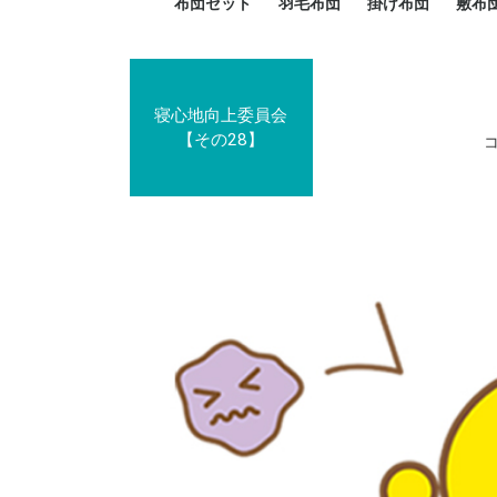
布団セット
羽毛布団
掛け布団
敷布
羽毛布団セット
小さい布団セット
大きい布団セット
掛け布団セット
敷布団セット
プレミアムゴールド
ロイヤルゴールド
エクセルゴールド
ニューゴールド
マザーダックダウン
マザーグースダウン
スーパーロングサイズ
洗える羽毛布団
肌掛け布団
防ダニ掛け布団
洗える掛け布団
小さい掛け布団
大きい掛け布団
肌掛け布団
2点セット
3点セット
4点セット
5点セット
6点セット
エクセルゴー
ロイヤルゴー
マザーダック
2点セット
3点セット
4点セット
6点セット
2点セット
3点セット
防ダ
小さ
大き
機能
寝心地向上委員会
【その28】