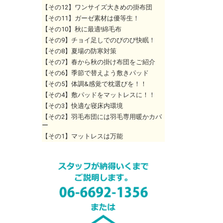
【その12】ワンサイズ大きめの掛布団
【その11】ガーゼ素材は優等生！
【その10】秋に最適!綿毛布
【その9】チョイ足しでのびのび快眠！
【その8】夏場の防寒対策
【その7】春から秋の掛け布団をご紹介
【その6】季節で替えよう敷きパッド
【その5】体調&感覚で枕選びを！！
【その4】敷パッドをマットレスに！！
【その3】快適な寝床内環境
【その2】羽毛布団には羽毛専用暖かカバ
ー
【その1】マットレスは万能