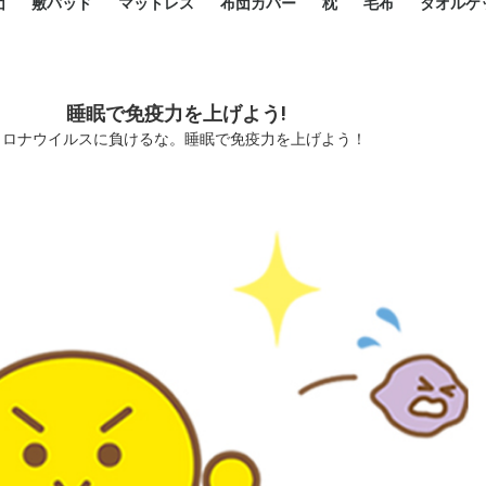
団
敷パッド
マットレス
布団カバー
枕
毛布
タオルケ
ルド
ルド
ダウン
ニ敷布団
い敷布団
い敷布団
性敷布団
シングルサイズ敷パッド
小さい敷パッド
大きい敷パッド
シルク敷パッド
枕パッド
シルク枕パッド
除湿シート
接触冷感パッド
暖かパッド
ガーゼケット
オーガニックコットン
ベッドパッド
パッドセット
70cm幅 ミニシングル
75cm幅 ショートセミシ
80cm幅 セミシングル
掛け布団カバー
敷布団カバー
枕カバー
BOXシーツ
防ダニカバー
クッションカバー
オーガニックコットン
カバーセット
小さめ 35×50cm
やや小さめ 35×55cm
普通 43×63cm
大きめ 50×70cm
パイプ枕
高反発枕
低反発枕
機能性枕・その他枕
ハーフサ
シングル
セミダブ
ダブルサ
接触冷感
天然素材 
ジュニ
シング
シング
セミダ
ダブル
ダブル
クィー
暖か 
ジュニ
セミシ
シング
シング
ダブル
35x5
43x6
50x7
シルク
シング
シング
セミダ
ダブル
スーパ
カバー
カバー
ングル
カバ
ー
バー
ー
バー
ツ
ツ
睡眠で免疫力を上げよう!
コロナウイルスに負けるな。睡眠で免疫力を上げよう！