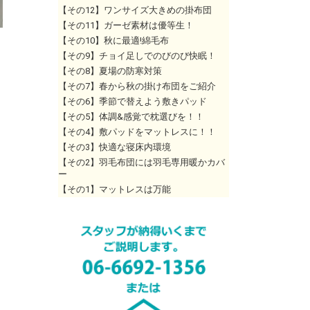
【その12】ワンサイズ大きめの掛布団
【その11】ガーゼ素材は優等生！
【その10】秋に最適!綿毛布
【その9】チョイ足しでのびのび快眠！
【その8】夏場の防寒対策
【その7】春から秋の掛け布団をご紹介
【その6】季節で替えよう敷きパッド
【その5】体調&感覚で枕選びを！！
【その4】敷パッドをマットレスに！！
【その3】快適な寝床内環境
【その2】羽毛布団には羽毛専用暖かカバ
ー
【その1】マットレスは万能