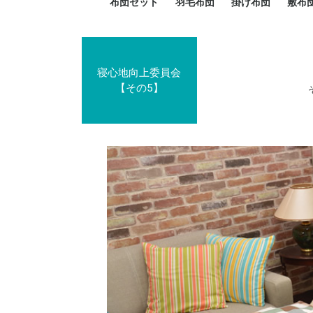
布団セット
羽毛布団
掛け布団
敷布
羽毛布団セット
小さい布団セット
大きい布団セット
掛け布団セット
敷布団セット
プレミアムゴールド
ロイヤルゴールド
エクセルゴールド
ニューゴールド
マザーダックダウン
マザーグースダウン
スーパーロングサイズ
洗える羽毛布団
肌掛け布団
防ダニ掛け布団
洗える掛け布団
小さい掛け布団
大きい掛け布団
肌掛け布団
2点セット
3点セット
4点セット
5点セット
6点セット
エクセルゴー
ロイヤルゴー
マザーダック
2点セット
3点セット
4点セット
6点セット
2点セット
3点セット
防ダ
小さ
大き
機能
寝心地向上委員会
【その5】