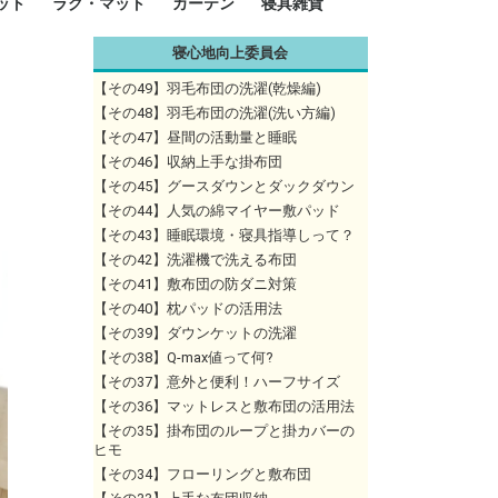
ット
ラグ・マット
カーテン
寝具雑貨
寝心地向上委員会
イズ
サイズ
ルサイズ
イズ
綿100%
ア 掛け布団カバー
ル 掛け布団カバー
ルロング 掛け布団
ブル 掛け布団カバ
 掛け布団カバー
ロング 掛け布団カ
ン 掛け布団カバー
掛け布団カバー
ア 敷布団カバー
ングル 敷布団カバ
ル 敷布団カバー
ルロング 敷布団カ
 敷布団カバー
0cm 枕カバー
3cm 枕カバー
0cm 枕カバー
 枕カバー
ル BOXシーツ
ルロング BOXシー
ブル BOXシーツ
 BOXシーツ
ーロング BOXシー
2点セット
3点セット
既成カーテンのサイズ
遮光カーテン
レース・シアーカーテン
Disney ディズニーカーテ
MOOMIN ムーミンカーテ
PEANUTS ピーナツカー
美容・化粧品
シルク寝具・雑貨
HURONテクノロジー リ
ソファカバー
ひざ掛け
パジャマ
クッション
玄関・フロアーマット
ペット用ベッド
インテリア
その他寝具雑貨
100×133～13
100×176～17
100×198～20
ミッキー MIC
プリンセス PR
プーさん Poo
アリス ALICE
ピーターパン P
ー
ン
ン
テン (SNOOPY スヌーピ
カバリー寝具
【その49】羽毛布団の洗濯(乾燥編)
ー)
【その48】羽毛布団の洗濯(洗い方編)
【その47】昼間の活動量と睡眠
【その46】収納上手な掛布団
【その45】グースダウンとダックダウン
【その44】人気の綿マイヤー敷パッド
【その43】睡眠環境・寝具指導しって？
【その42】洗濯機で洗える布団
【その41】敷布団の防ダニ対策
【その40】枕パッドの活用法
【その39】ダウンケットの洗濯
【その38】Q-max値って何?
【その37】意外と便利！ハーフサイズ
【その36】マットレスと敷布団の活用法
【その35】掛布団のループと掛カバーの
ヒモ
【その34】フローリングと敷布団