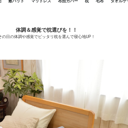
団
敷パッド
マットレス
布団カバー
枕
毛布
タオルケ
ルド
ルド
ダウン
ニ敷布団
い敷布団
い敷布団
性敷布団
シングルサイズ敷パッド
小さい敷パッド
大きい敷パッド
シルク敷パッド
枕パッド
シルク枕パッド
除湿シート
接触冷感パッド
暖かパッド
ガーゼケット
オーガニックコットン
ベッドパッド
パッドセット
70cm幅 ミニシングル
75cm幅 ショートセミシ
80cm幅 セミシングル
掛け布団カバー
敷布団カバー
枕カバー
BOXシーツ
防ダニカバー
クッションカバー
オーガニックコットン
カバーセット
小さめ 35×50cm
やや小さめ 35×55cm
普通 43×63cm
大きめ 50×70cm
パイプ枕
高反発枕
低反発枕
機能性枕・その他枕
ハーフサ
シングル
セミダブ
ダブルサ
接触冷感
天然素材 
ジュニ
シング
シング
セミダ
ダブル
ダブル
クィー
暖か 
ジュニ
セミシ
シング
シング
ダブル
35x5
43x6
50x7
シルク
シング
シング
セミダ
ダブル
スーパ
カバー
カバー
ングル
カバ
ー
バー
ー
バー
ツ
ツ
体調＆感覚で枕選びを！！
その日の体調や感覚でピッタリ枕を選んで寝心地UP！