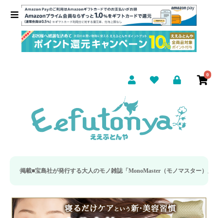
0
■
宝島社が発行する大人のモノ雑誌「MonoMaster（モノマスター）」の疲労回