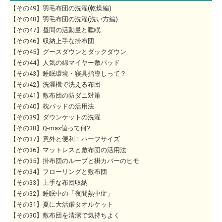
【その49】羽毛布団の洗濯(乾燥編)
【その48】羽毛布団の洗濯(洗い方編)
【その47】昼間の活動量と睡眠
【その46】収納上手な掛布団
【その45】グースダウンとダックダウン
【その44】人気の綿マイヤー敷パッド
【その43】睡眠環境・寝具指導しって？
【その42】洗濯機で洗える布団
【その41】敷布団の防ダニ対策
【その40】枕パッドの活用法
【その39】ダウンケットの洗濯
【その38】Q-max値って何?
【その37】意外と便利！ハーフサイズ
【その36】マットレスと敷布団の活用法
【その35】掛布団のループと掛カバーのヒモ
【その34】フローリングと敷布団
【その33】上手な布団収納
【その32】睡眠中の「夜間熱中症」
【その31】夏に大活躍タオルケット
【その30】敷布団を清潔で気持ちよく