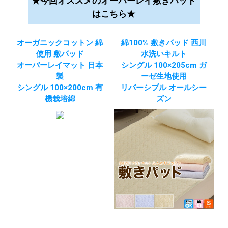
★今回オススメのオーバーレイ敷きパッド
はこちら★
オーガニックコットン 綿
綿100% 敷きパッド 西川
使用 敷パッド
水洗いキルト
オーバーレイマット 日本
シングル 100×205cm ガ
製
ーゼ生地使用
シングル 100×200cm 有
リバーシブル オールシー
機栽培綿
ズン