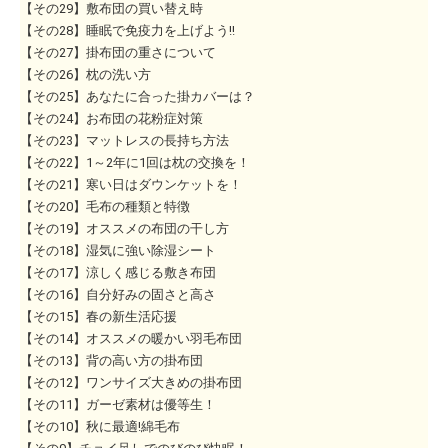
【その29】敷布団の買い替え時
【その28】睡眠で免疫力を上げよう!!
【その27】掛布団の重さについて
【その26】枕の洗い方
【その25】あなたに合った掛カバーは？
【その24】お布団の花粉症対策
【その23】マットレスの長持ち方法
【その22】1～2年に1回は枕の交換を！
【その21】寒い日はダウンケットを！
【その20】毛布の種類と特徴
【その19】オススメの布団の干し方
【その18】湿気に強い除湿シート
【その17】涼しく感じる敷き布団
【その16】自分好みの固さと高さ
【その15】春の新生活応援
【その14】オススメの暖かい羽毛布団
【その13】背の高い方の掛布団
【その12】ワンサイズ大きめの掛布団
【その11】ガーゼ素材は優等生！
【その10】秋に最適!綿毛布