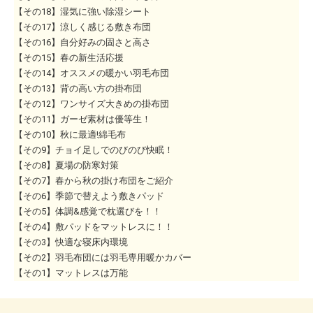
【その18】湿気に強い除湿シート
【その17】涼しく感じる敷き布団
【その16】自分好みの固さと高さ
【その15】春の新生活応援
【その14】オススメの暖かい羽毛布団
【その13】背の高い方の掛布団
【その12】ワンサイズ大きめの掛布団
【その11】ガーゼ素材は優等生！
【その10】秋に最適!綿毛布
【その9】チョイ足しでのびのび快眠！
【その8】夏場の防寒対策
【その7】春から秋の掛け布団をご紹介
【その6】季節で替えよう敷きパッド
【その5】体調&感覚で枕選びを！！
【その4】敷パッドをマットレスに！！
【その3】快適な寝床内環境
【その2】羽毛布団には羽毛専用暖かカバー
【その1】マットレスは万能