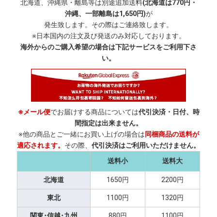
北海道、沖縄県・離島等は別途追加送料
(北海道は770円・
沖縄、一部離島は1,650円)
が
発生致します。その際はご連絡致します。
※日本国内の注文及び発送のみ対応しております。
海外からのご購入希望の場合は下記サービスをご利用下さ
い。
※メール便
でお届けする商品については
代引決済・日付、時
間指定は出来ません。
※他の商品とご一緒にお買い上げの場合は
同梱商品の送料が
適応されます。
その際、
代引決済はご利用いただけません。
送料小
送料大
北海道
1650円
2200円
東北
1100円
1320円
関東･信越･九州
880円
1100円