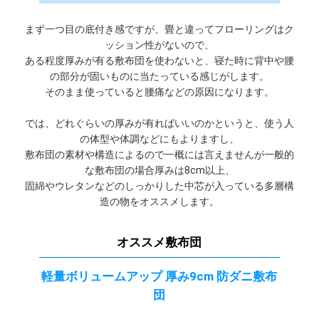
まず一つ目の底付き感ですが、畳と違ってフローリングはク
ッション性がないので、
ある程度厚みが有る敷布団を使わないと、寝た時に背中や腰
の部分が固いものに当たっている感じがします。
そのまま使っていると腰痛などの原因になります。
では、どれぐらいの厚みが有ればいいのかというと、使う人
の体型や体調などにもよりますし、
敷布団の素材や構造によるので一概には言えませんが一般的
な敷布団の場合厚みは8cm以上、
固綿やウレタンなどのしっかりした中芯が入っている多層構
造の物をオススメします。
オススメ敷布団
軽量ボリュームアップ 厚み9cm 防ダニ敷布
団