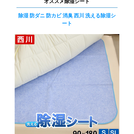
オススメ除湿シート
除湿 防ダニ 防カビ 消臭 西川 洗える除湿シ
ート