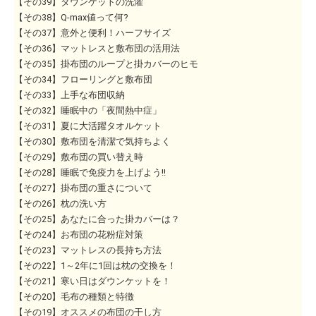
【その39】ダウンケットの洗濯
【その38】Q-max値って何?
【その37】意外と便利！ハーフサイズ
【その36】マットレスと敷布団の活用法
【その35】掛布団のループと掛カバーのヒモ
【その34】フローリングと敷布団
【その33】上手な布団収納
【その32】睡眠中の「夜間熱中症」
【その31】夏に大活躍タオルケット
【その30】敷布団を清潔で気持ちよく
【その29】敷布団の買い替え時
【その28】睡眠で免疫力を上げよう!!
【その27】掛布団の重さについて
【その26】枕の洗い方
【その25】あなたに合った掛カバーは？
【その24】お布団の花粉症対策
【その23】マットレスの長持ち方法
【その22】1～2年に1回は枕の交換を！
【その21】寒い日はダウンケットを！
【その20】毛布の種類と特徴
【その19】オススメの布団の干し方