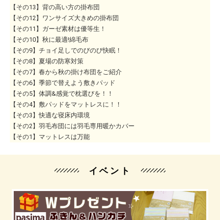
【その13】背の高い方の掛布団
【その12】ワンサイズ大きめの掛布団
【その11】ガーゼ素材は優等生！
【その10】秋に最適!綿毛布
【その9】チョイ足しでのびのび快眠！
【その8】夏場の防寒対策
【その7】春から秋の掛け布団をご紹介
【その6】季節で替えよう敷きパッド
【その5】体調&感覚で枕選びを！！
【その4】敷パッドをマットレスに！！
【その3】快適な寝床内環境
【その2】羽毛布団には羽毛専用暖かカバー
【その1】マットレスは万能
イベント