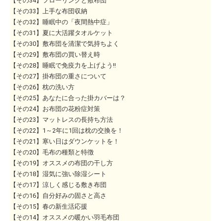
【その34】フローリングと敷布団
【その33】上手な布団収納
【その32】睡眠中の「夜間熱中症」
【その31】夏に大活躍タオルケット
【その30】敷布団を清潔で気持ちよく
【その29】敷布団の買い替え時
【その28】睡眠で免疫力を上げよう!!
【その27】掛布団の重さについて
【その26】枕の洗い方
【その25】あなたに合った掛カバーは？
【その24】お布団の花粉症対策
【その23】マットレスの長持ち方法
【その22】1～2年に1回は枕の交換を！
【その21】寒い日はダウンケットを！
【その20】毛布の種類と特徴
【その19】オススメの布団の干し方
【その18】湿気に強い除湿シート
【その17】涼しく感じる敷き布団
【その16】自分好みの固さと高さ
【その15】春の新生活応援
【その14】オススメの暖かい羽毛布団