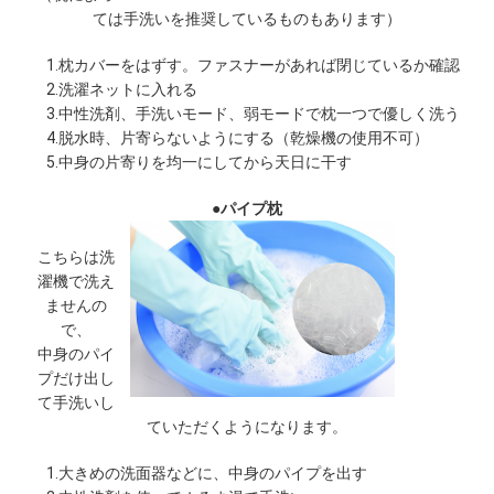
ては手洗いを推奨しているものもあります）
1.枕カバーをはずす。ファスナーがあれば閉じているか確認
2.洗濯ネットに入れる
3.中性洗剤、手洗いモード、弱モードで枕一つで優しく洗う
4.脱水時、片寄らないようにする（乾燥機の使用不可）
5.中身の片寄りを均一にしてから天日に干す
●パイプ枕
こちらは洗
濯機で洗え
ませんの
で、
中身のパイ
プだけ出し
て手洗いし
ていただくようになります。
1.大きめの洗面器などに、中身のパイプを出す