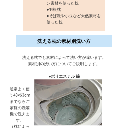
ン素材を使った枕
●羽根枕
●そば殻や小豆など天然素材を
使った枕
洗える枕の素材別洗い方
洗える枕でも素材によって洗い方が違います。
素材別の洗い方についてご説明します。
●ポリエステル 綿
通常よく使
う43×63cm
までならご
家庭の洗濯
機で洗えま
す。
（枕によっ