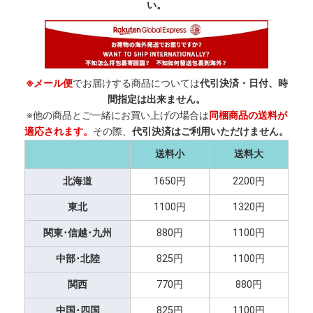
い。
※メール便
でお届けする商品については
代引決済・日付、時
間指定は出来ません。
※他の商品とご一緒にお買い上げの場合は
同梱商品の送料が
適応されます。
その際、
代引決済はご利用いただけません。
送料小
送料大
北海道
1650円
2200円
東北
1100円
1320円
関東･信越･九州
880円
1100円
中部･北陸
825円
1100円
関西
770円
880円
中国･四国
825円
1100円