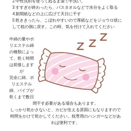
2.中性洗剤を使ってぬるま湯で手洗い。
3.すすぎが終わったら、バスタオルなどで水分をよく取る
4.新聞紙などの上に広げて天日に干す
5.乾ききったら、こぼれやすいので厚紙などをジョウロ状に
して枕の側に戻す。この時、気を付けて入れてください
中綿の量やポ
リエステル綿
の種類によっ
て、乾く時間
は前後します
が
完全に綿、ポ
リエステル
綿、パイプが
乾くまで数日
間干す必要がある場合もあります。
しっかり乾かさないと、カビが生える原因にもなりますので
時間をかけて乾かしてください。枕専用のハンガーなどがあ
れば便利です。