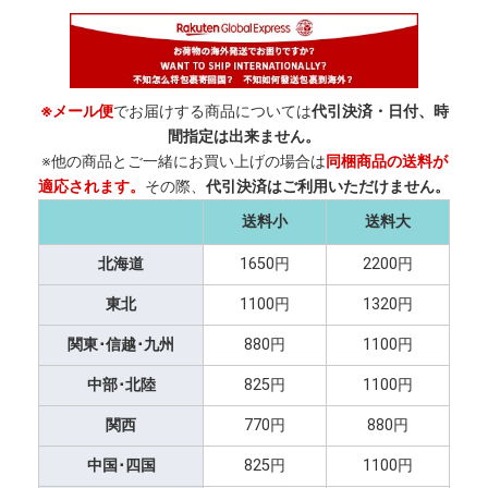
※メール便
でお届けする商品については
代引決済・日付、時
間指定は出来ません。
※他の商品とご一緒にお買い上げの場合は
同梱商品の送料が
適応されます。
その際、
代引決済はご利用いただけません。
送料小
送料大
北海道
1650円
2200円
東北
1100円
1320円
関東･信越･九州
880円
1100円
中部･北陸
825円
1100円
関西
770円
880円
中国･四国
825円
1100円