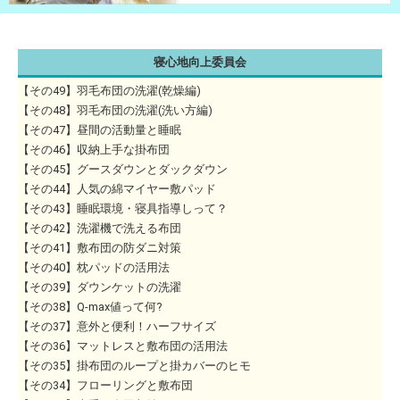
寝心地向上委員会
【その49】羽毛布団の洗濯(乾燥編)
【その48】羽毛布団の洗濯(洗い方編)
【その47】昼間の活動量と睡眠
【その46】収納上手な掛布団
【その45】グースダウンとダックダウン
【その44】人気の綿マイヤー敷パッド
【その43】睡眠環境・寝具指導しって？
【その42】洗濯機で洗える布団
【その41】敷布団の防ダニ対策
【その40】枕パッドの活用法
【その39】ダウンケットの洗濯
【その38】Q-max値って何?
【その37】意外と便利！ハーフサイズ
【その36】マットレスと敷布団の活用法
【その35】掛布団のループと掛カバーのヒモ
【その34】フローリングと敷布団