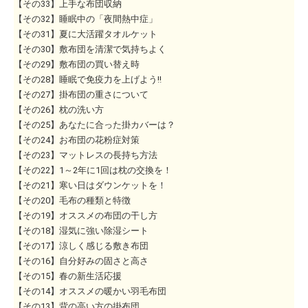
【その33】上手な布団収納
【その32】睡眠中の「夜間熱中症」
【その31】夏に大活躍タオルケット
【その30】敷布団を清潔で気持ちよく
【その29】敷布団の買い替え時
【その28】睡眠で免疫力を上げよう!!
【その27】掛布団の重さについて
【その26】枕の洗い方
【その25】あなたに合った掛カバーは？
【その24】お布団の花粉症対策
【その23】マットレスの長持ち方法
【その22】1～2年に1回は枕の交換を！
【その21】寒い日はダウンケットを！
【その20】毛布の種類と特徴
【その19】オススメの布団の干し方
【その18】湿気に強い除湿シート
【その17】涼しく感じる敷き布団
【その16】自分好みの固さと高さ
【その15】春の新生活応援
【その14】オススメの暖かい羽毛布団
【その13】背の高い方の掛布団