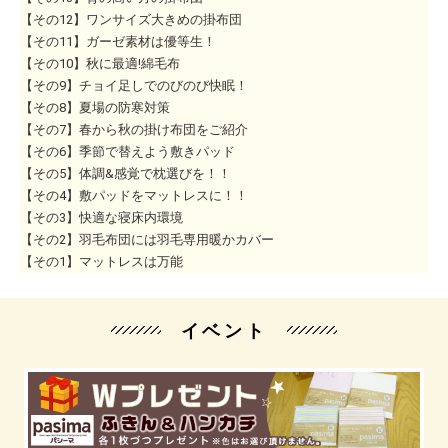
【その12】ワンサイズ大きめの掛布団
【その11】ガーゼ素材は優等生！
【その10】秋に最適!綿毛布
【その9】チョイ足しでのびのび快眠！
【その8】夏場の防寒対策
【その7】春から秋の掛け布団をご紹介
【その6】季節で替えよう敷きパッド
【その5】体調&感覚で枕選びを！！
【その4】敷パッドをマットレスに！！
【その3】快適な寝床内環境
【その2】羽毛布団には羽毛専用暖かカバー
【その1】マットレスは万能
イベント