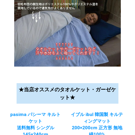
★当店オススメのタオルケット・ガーゼケ
ット★
pasima パシーマ キルト
イブル ibul 韓国製 キルテ
ケット
ィングマット
送料無料 シングル
200×200cm 正方形 無地
145×240cm
綿100%