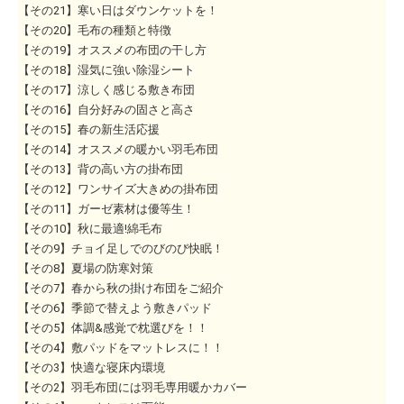
【その21】寒い日はダウンケットを！
【その20】毛布の種類と特徴
【その19】オススメの布団の干し方
【その18】湿気に強い除湿シート
【その17】涼しく感じる敷き布団
【その16】自分好みの固さと高さ
【その15】春の新生活応援
【その14】オススメの暖かい羽毛布団
【その13】背の高い方の掛布団
【その12】ワンサイズ大きめの掛布団
【その11】ガーゼ素材は優等生！
【その10】秋に最適!綿毛布
【その9】チョイ足しでのびのび快眠！
【その8】夏場の防寒対策
【その7】春から秋の掛け布団をご紹介
【その6】季節で替えよう敷きパッド
【その5】体調&感覚で枕選びを！！
【その4】敷パッドをマットレスに！！
【その3】快適な寝床内環境
【その2】羽毛布団には羽毛専用暖かカバー