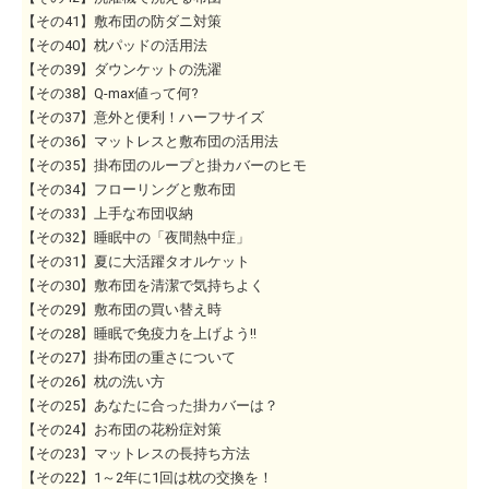
【その41】敷布団の防ダニ対策
【その40】枕パッドの活用法
【その39】ダウンケットの洗濯
【その38】Q-max値って何?
【その37】意外と便利！ハーフサイズ
【その36】マットレスと敷布団の活用法
【その35】掛布団のループと掛カバーのヒモ
【その34】フローリングと敷布団
【その33】上手な布団収納
【その32】睡眠中の「夜間熱中症」
【その31】夏に大活躍タオルケット
【その30】敷布団を清潔で気持ちよく
【その29】敷布団の買い替え時
【その28】睡眠で免疫力を上げよう!!
【その27】掛布団の重さについて
【その26】枕の洗い方
【その25】あなたに合った掛カバーは？
【その24】お布団の花粉症対策
【その23】マットレスの長持ち方法
【その22】1～2年に1回は枕の交換を！