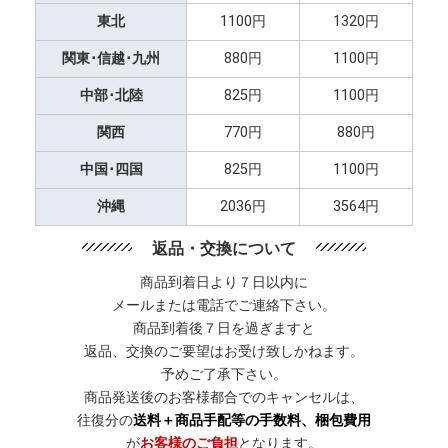
東北
1100円
1320円
関東･信越･九州
880円
1100円
中部･北陸
825円
1100円
関西
770円
880円
中国･四国
825円
1100円
沖縄
2036円
3564円
返品・交換について
商品到着日より７日以内に
メールまたは電話でご連絡下さい。
商品到着後７日を過ぎますと
返品、交換のご要望はお受け致しかねます。
予めご了承下さい。
商品発送後のお客様都合でのキャンセルは、
往復分の
送料＋商品手配等の手数料、梱包費用
が
お客様のご負担
となります。