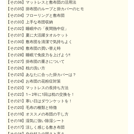
【その36】マットレスと敷布団の活用法
【その35】掛布団のループと掛カバーのヒモ
【その34】フローリングと敷布団
【その33】上手な布団収納
【その32】睡眠中の「夜間熱中症」
【その31】夏に大活躍タオルケット
【その30】敷布団を清潔で気持ちよく
【その29】敷布団の買い替え時
【その28】睡眠で免疫力を上げよう!!
【その27】掛布団の重さについて
【その26】枕の洗い方
【その25】あなたに合った掛カバーは？
【その24】お布団の花粉症対策
【その23】マットレスの長持ち方法
【その22】1～2年に1回は枕の交換を！
【その21】寒い日はダウンケットを！
【その20】毛布の種類と特徴
【その19】オススメの布団の干し方
【その18】湿気に強い除湿シート
【その17】涼しく感じる敷き布団
【その16】自分好みの固さと高さ