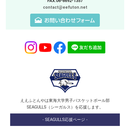
FAX:06-6692-1357
contact@eefuton.net
ええふとんやは東海大学男子バスケットボール部
SEAGULLS（シーガルス）を応援します。
- SEAGULLS応援ページ -