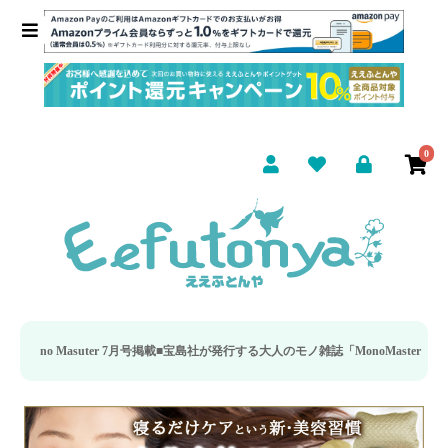
0
Masuter 7月号掲載■
宝島社が発行する大人のモノ雑誌「MonoMaster（モノマ