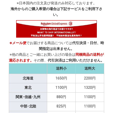
※日本国内の注文及び発送のみ対応しております。
海外からのご購入希望の場合は下記サービスをご利用下さ
い。
※メール便
でお届けする商品については
代引決済・日付、時
間指定は出来ません。
※他の商品とご一緒にお買い上げの場合は
同梱商品の送料が
適応されます。
その際、
代引決済はご利用いただけません。
送料小
送料大
北海道
1650円
2200円
東北
1100円
1320円
関東･信越･九州
880円
1100円
中部･北陸
825円
1100円