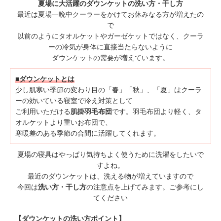
夏場に大活躍のダウンケットの洗い方・干し方
最近は夏場一晩中クーラーをかけてお休みなる方が増えたの
で
以前のようにタオルケットやガーゼケットではなく、クーラ
ーの冷気が身体に直接当たらないように
ダウンケットの需要が増えています。
■ダウンケットとは
少し肌寒い季節の変わり目の「春」「秋」、「夏」はクーラ
ーの効いている寝室で冷え対策として
ご利用いただける
肌掛羽毛布団
です。羽毛布団より軽く、タ
オルケットより重いお布団で、
寒暖差のある季節の合間に活躍してくれます。
夏場の寝具はやっぱり気持ちよく使うために洗濯をしたいで
すよね。
最近のダウンケットは、洗える物が増えていますので
今回は
洗い方・干し方
の注意点を上げてみます。ご参考にし
てください
【ダウンケットの洗い方ポイント】