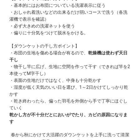
・基本的にはお布団についている洗濯表示に従う
・おしゃれ着洗いなどの出来るだけ弱いコースで洗う（各洗
濯機で表示を確認）
・必ず大きめの洗濯ネットを使う
・偏りに十分気をつけて脱水をかける。
【ダウンケットの干し方ポイント】
・布団の生地を傷める場合が有るので、
乾燥機は使わず天日
干し
・物干し竿に広げ、生地に空間を作って干す（できれば竿を2
本使ってM字干し）
・表面の生地だけではなく、中身も十分乾かす
・湿度が低く天気のいい日を選び、1～2日かけてしっかり乾
かす
・乾き終わったら、偏った羽毛を外側から手で丁寧にほぐし
ていく
乾かし方が不十分だとにおいがでたり、カビの原因になりま
す
春から秋にかけて大活躍のダウンケットを上手に洗って清潔