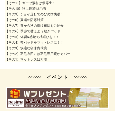
【その11】ガーゼ素材は優等生！
【その10】秋に最適!綿毛布
【その9】チョイ足しでのびのび快眠！
【その8】夏場の防寒対策
【その7】春から秋の掛け布団をご紹介
【その6】季節で替えよう敷きパッド
【その5】体調&感覚で枕選びを！！
【その4】敷パッドをマットレスに！！
【その3】快適な寝床内環境
【その2】羽毛布団には羽毛専用暖かカバー
【その1】マットレスは万能
イベント