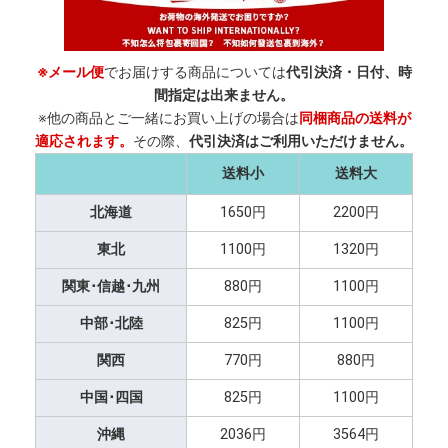
※メール便
でお届けする商品については
代引決済・日付、時
間指定は出来ません。
※他の商品とご一緒にお買い上げの場合は
同梱商品の送料が
適応されます。
その際、
代引決済はご利用いただけません。
送料小
送料大
北海道
1650円
2200円
東北
1100円
1320円
関東･信越･九州
880円
1100円
中部･北陸
825円
1100円
関西
770円
880円
中国･四国
825円
1100円
沖縄
2036円
3564円