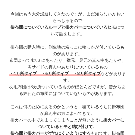
今回はもう大分浸透してきたのですが、まだ知らない方もい
らっしゃるので
掛布団についているループと掛カバーについているヒモ
につ
いて話をします。
掛布団の購入時に、側生地の端っこに輪っかが付いているも
のがあります。
布団よって4スミにあったり、襟元、足元の真ん中あたりや、
両サイドの真ん中あたりについているもの
・4カ所タイプ ・6カ所タイプ ・8カ所タイプ
などがありま
す。
羽毛布団は8カ所ついているものがほとんどですが、昔からあ
る綿わたの布団にはついていないものがあります。
これは何のためにあるのかというと、寝ているうちに掛布団
が真ん中の方によってきて、
掛カバーの中で丸まってしまうことが無いように
掛カバーに
ついているヒモと結び付けて、
掛布団と掛カバーがずれにくいようにする
ものです。掛布団