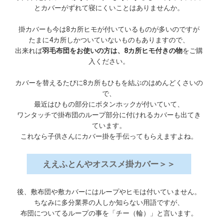
とカバーがずれて寝にくいことはありませんか。
掛カバーも今は8カ所ヒモが付いているものが多いのですが
たまに4カ所しかついていないものもありますので、
出来れば
羽毛布団をお使いの方は、8カ所ヒモ付きの物
をご購
入ください。
カバーを替えるたびに8カ所もひもを結ぶのはめんどくさいの
で、
最近はひもの部分にボタンホックが付いていて、
ワンタッチで掛布団のループ部分に付けれるカバーも出てき
ています。
これなら子供さんにカバー掛を手伝ってもらえますよね。
ええふとんやオススメ掛カバー＞＞
後、敷布団や敷カバーにはループやヒモは付いていません。
ちなみに多分業界の人しか知らない用語ですが、
布団についてるループの事を「チー（輪）」と言います。