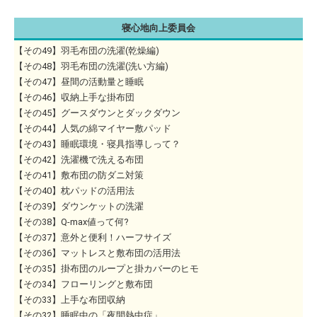
寝心地向上委員会
【その49】羽毛布団の洗濯(乾燥編)
【その48】羽毛布団の洗濯(洗い方編)
【その47】昼間の活動量と睡眠
【その46】収納上手な掛布団
【その45】グースダウンとダックダウン
【その44】人気の綿マイヤー敷パッド
【その43】睡眠環境・寝具指導しって？
【その42】洗濯機で洗える布団
【その41】敷布団の防ダニ対策
【その40】枕パッドの活用法
【その39】ダウンケットの洗濯
【その38】Q-max値って何?
【その37】意外と便利！ハーフサイズ
【その36】マットレスと敷布団の活用法
【その35】掛布団のループと掛カバーのヒモ
【その34】フローリングと敷布団
【その33】上手な布団収納
【その32】睡眠中の「夜間熱中症」